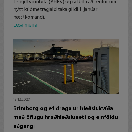
tengiltvinnbíla (PHEV) og rafbíla að reglur um
nýtt kílómetragjald taka gildi 1. janúar
næstkomandi.
Lesa meira
13.12.2023
Brimborg og e1 draga úr hleðslukvíða
með öflugu hraðhleðsluneti og einföldu
aðgengi