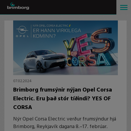
07.02.2024
Brimborg frumsýnir nýjan Opel Corsa
Electric. Eru það stór tíðindi? YES OF
CORSA
Nýr Opel Corsa Electric verður frumsýndur hjá
Brimborg, Reykjavík dagana 8.–17. febrúar.