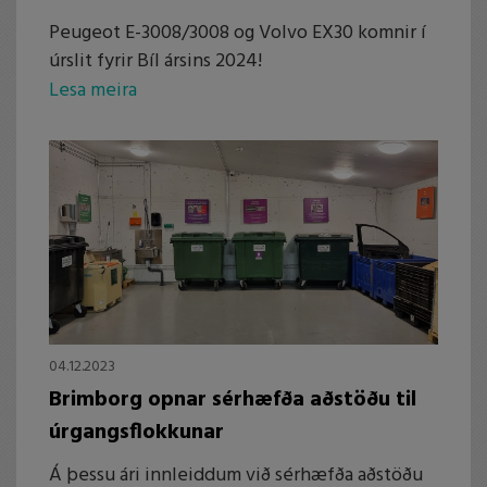
Peugeot E-3008/3008 og Volvo EX30 komnir í
úrslit fyrir Bíl ársins 2024!
Lesa meira
04.12.2023
Brimborg opnar sérhæfða aðstöðu til
úrgangsflokkunar
Á þessu ári innleiddum við sérhæfða aðstöðu