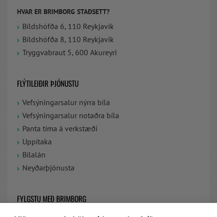
HVAR ER BRIMBORG STAÐSETT?
Bíldshöfða 6, 110 Reykjavík
Bíldshöfða 8, 110 Reykjavík
Tryggvabraut 5, 600 Akureyri
FLÝTILEIÐIR ÞJÓNUSTU
Vefsýningarsalur nýrra bíla
Vefsýningarsalur notaðra bíla
Panta tíma á verkstæði
Uppítaka
Bílalán
Neyðarþjónusta
FYLGSTU MEÐ BRIMBORG