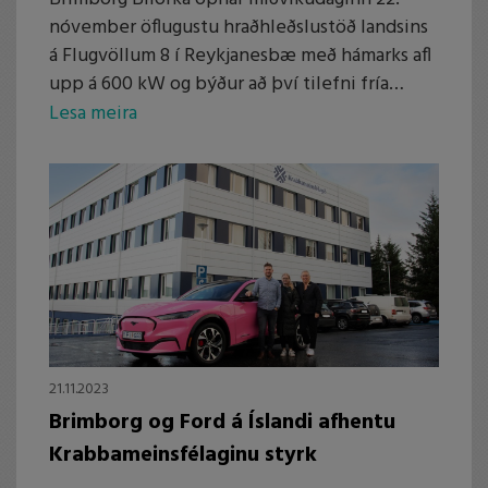
nóvember öflugustu hraðhleðslustöð landsins
á Flugvöllum 8 í Reykjanesbæ með hámarks afl
upp á 600 kW og býður að því tilefni fría
hraðhleðslu til 1. des. Eftir að opnunartilboði
Lesa meira
lýkur er verð á kWh hins vegar það lægsta
miðað við hleðsluafköst eða aðeins frá 49 kr /
kWh. Stöðin er opin fyrir alla rafbílanotendur
með auðveldu aðgengi og einfaldri
greiðslulausn með e1 appinu.
21.11.2023
Brimborg og Ford á Íslandi afhentu
Krabbameinsfélaginu styrk