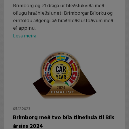
Brimborg og e1 draga úr hleðslukvíða með
öflugu hraðhleðsluneti Brimborgar Bílorku og
einföldu aðgengi að hraðhleðslustöðvum með
e1 appinu.
Lesa meira
05.12.2023
Brimborg með tvo bíla tilnefnda til Bíls
ársins 2024