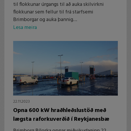
til flokkunar úrgangs til að auka skilvirkni
flokkunar sem fellur til frá starfsemi
Brimborgar og auka þannig
endurvinnsluhlutfall.
Lesa meira
22.11.2023
Opna 600 kW hraðhleðslustöð með
lægsta raforkuverðið í Reykjanesbæ
Brimborg Bílorka opnar miðvikudaginn 22.