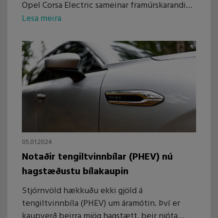
Opel Corsa Electric sameinar framúrskarandi
hönnun, einstaka tækni, rafmagnaða orku og
Lesa meira
akstursupplifun sem kallar fram ljómandi bros.
05.01.2024
Notaðir tengiltvinnbílar (PHEV) nú
hagstæðustu bílakaupin
Stjórnvöld hækkuðu ekki gjöld á
tengiltvinnbíla (PHEV) um áramótin. Því er
kaupverð þeirra mjög hagstætt, þeir njóta