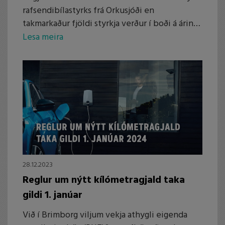
rafsendibílastyrks frá Orkusjóði en
takmarkaður fjöldi styrkja verður í boði á árinu.
Styrkurinn nýtist líka í langtímaleigu hjá
Lesa meira
Brimborg.
28.12.2023
Reglur um nýtt kílómetragjald taka
gildi 1. janúar
Við í Brimborg viljum vekja athygli eigenda