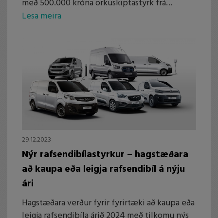
með 500.000 króna orkuskiptastyrk frá
Orkusjóði.
Lesa meira
29.12.2023
Nýr rafsendibílastyrkur – hagstæðara
að kaupa eða leigja rafsendibíl á nýju
ári
Hagstæðara verður fyrir fyrirtæki að kaupa eða
leigja rafsendibíla árið 2024 með tilkomu nýs