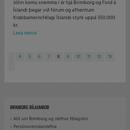
Jólin komu snemma í ár hjá Brimborg og Ford á
Íslandi þegar við fórum og afhentum
Krabbameinsfélagi Íslands styrk uppá 350.000
kr.
Lesa meira
4
5
6
7
8
9
10
11
12
13
BRIMBORG BÍLAUMBOÐ
Allt um Brimborg og stefnur félagsins
Persónuverndarstefna