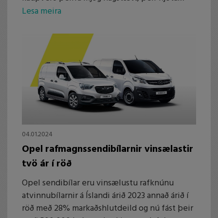
lægra kílómetragjalds (2 kr. per km) og
Lesa meira
Brimborg býður nú hagstætt skiptitilboð í
notaðan PHEV bíl.
04.01.2024
Opel rafmagnssendibílarnir vinsælastir
tvö ár í röð
Opel sendibílar eru vinsælustu rafknúnu
atvinnubílarnir á Íslandi árið 2023 annað árið í
röð með 28% markaðshlutdeild og nú fást þeir