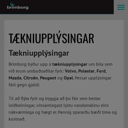
TÆKNIUPPLÝSINGAR
Tækniupplýsingar
Brimborg býður upp á
tækniupplýsingar
um bíla sem
við erum umboðsaðilar fyrir:
Volvo
,
Polestar
,
Ford
,
Mazda
,
Citroën
,
Peugeot
og
Opel
. Þessar upplýsingar
fást gegn gjaldi.
Til að flýta fyrir og tryggja að þú fáir sem bestar
leiðbeiningar, vinsamlegast lýstu vandamálinu eins
nákvæmlega og hægt er. Þannig spararðu bæði tíma og
kostnað.