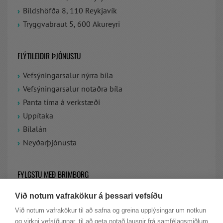
Bíldshöfða 8, 110 Reykjavík
Tryggvabraut 5, 600 Akureyri
FLÝTILEIÐIR ÞJÓNUSTU
Vefsýningarsalur nýrra bíla
Vefsýningarsalur notaðra bíla
Panta tíma á verkstæði
Uppítaka
Bílalán
Neyðarþjónusta
FYLGSTU MEÐ BRIMBORG
Við notum vafrakökur á þessari vefsíðu
VIÐ ERUM Á FACEBOOK
Við notum vafrakökur til að safna og greina upplýsingar um notkun
og virkni vefsíðunnar, til að geta notað lausnir frá samfélagsmiðlum