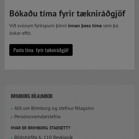
Bókaðu tíma fyrir tækniráðgjöf
Við svörum fyrirspurn þinni
innan þess tíma
sem þú
óskar eftir.
Panta tíma fyrir tækniráðgjöf
BRIMBORG BÍLAUMBOÐ
Allt um Brimborg og stefnur félagsins
Persónuverndarstefna
HVAR ER BRIMBORG STAÐSETT?
Bíldshöfða 6, 110 Reykjavík