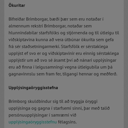
Ökuritar
Bifreiðar Brimborgar, bæði þær sem eru notaðar í
almennum rekstri Brimborgar, notaðar sem
hlunnindabílar starfsfólks og stjórnenda og til útleigu til
viðskiptavina kunna að vera útbúnar ökurita sem gefa
frá sér staðsetningarmerki. Starfsfólk er sérstaklega
upplýst ef svo er og viðskiptavinir eru einnig sérstaklega
upplýstir um að svo sé ásamt því að nánari upplýsingar
eru að finna í leigusamningi vegna útleigubíla um þá
gagnavinnslu sem fram fer, tilgangi hennar og meðferð.
Upplýsingaöryggisstefna
Brimborg skuldbindur sig til að tryggja öryggi
upplýsinga og gagna í starfsemi sinni, þar með talið
persónuupplýsingar í samræmi við
upplýsingaöryggisstefnu
félagsins.