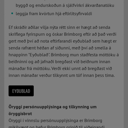
byggð og endurskoðun á sjálfvirkri ákvarðanatöku
leggja fram kvörtun hjá eftirlitsyfirvaldi
Ef skráðir aðilar vilja nýta rétt sinn er hægt að senda
skriflega fyrirspurn og óskar Brimborg eftir að það verði
gert með því að nota eftirfarandi eyðublað sem hægt er
senda rafrænt héðan af síðunni, með því að smella á
hnappinn "Eyðublað". Brimborg mun staðfesta móttöku á
beiðninni og að jafnaði bregðast við beiðnum innan
mánaðar frá móttöku. Verði ekki unnt að bregðast við
innan mánaðar verður tilkynnt um töf innan þess tíma.
EYÐUBLAÐ
Öryggi persónuupplýsinga og tilkynning um
öryggisbrot
Öryggi í vinnslu persónuupplýsinga er Brimborg
mikilvægt og hefur Brimborg gripið til viðeigandi