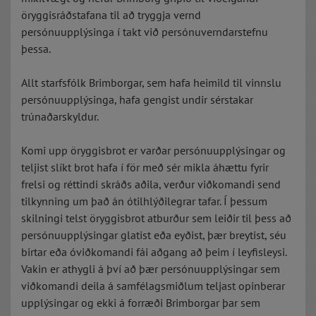
öryggisráðstafana til að tryggja vernd
persónuupplýsinga í takt við persónuverndarstefnu
þessa.
Allt starfsfólk Brimborgar, sem hafa heimild til vinnslu
persónuupplýsinga, hafa gengist undir sérstakar
trúnaðarskyldur.
Komi upp öryggisbrot er varðar persónuupplýsingar og
teljist slíkt brot hafa í för með sér mikla áhættu fyrir
frelsi og réttindi skráðs aðila, verður viðkomandi send
tilkynning um það án ótilhlýðilegrar tafar. Í þessum
skilningi telst öryggisbrot atburður sem leiðir til þess að
persónuupplýsingar glatist eða eyðist, þær breytist, séu
birtar eða óviðkomandi fái aðgang að þeim í leyfisleysi.
Vakin er athygli á því að þær persónuupplýsingar sem
viðkomandi deila á samfélagsmiðlum teljast opinberar
upplýsingar og ekki á forræði Brimborgar þar sem