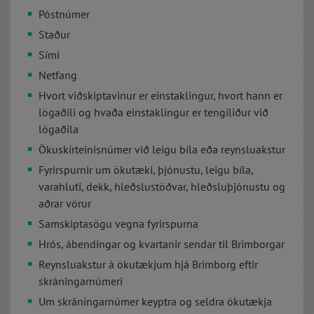
Póstnúmer
Staður
Sími
Netfang
Hvort viðskiptavinur er einstaklingur, hvort hann er
lögaðili og hvaða einstaklingur er tengiliður við
lögaðila
Ökuskírteinisnúmer við leigu bíla eða reynsluakstur
Fyrirspurnir um ökutæki, þjónustu, leigu bíla,
varahluti, dekk, hleðslustöðvar, hleðsluþjónustu og
aðrar vörur
Samskiptasögu vegna fyrirspurna
Hrós, ábendingar og kvartanir sendar til Brimborgar
Reynsluakstur á ökutækjum hjá Brimborg eftir
skráningarnúmeri
Um skráningarnúmer keyptra og seldra ökutækja