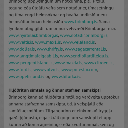
Brimborg upplýsingum um notkunina, þ.e. IP tölu,
tegund eða útgáfu vafra sem notaður er, tímasetningu
og tímalengd heimsóknar og hvaða undirsíður eru
heimsóttar innan heimasíðu
www.brimborg.is
. Sama
fyrirkomulag gildir um önnur vefsvæði Brimborgar m.a.
www.nyirbilar.brimborg.is
,
www.notadir.brimborg.is
,
www.veltir.is
,
www.max1.is
,
www.velaland.is
,
www.dollar.is
,
www.thrifty.is
,
www.sagacarrental.is
,
www.langtimaleigaabil.is
,
www.sendibilartilleigu.is,
www. peugeotisland.is
,
www.mazda.is,
www.citroen.is,
www.ford.is,
www.volvo.is,
www.polestar.com
,
www.opelisland.is
og
www.bilorka.is
.
Hljóðritun símtala og önnur stafræn samskipti
Brimborg kann að hljóðrita símtöl og varðveita upptökur
annarra stafrænna samskipta, t.d. á vefspjalli eða
samfélagsmiðlum. Tilgangurinn er einkum að tryggja
gæði þjónustu, eiga skráð gögn um samskipti ef upp
kunna að koma ágreinings- eða kvörtunarmál, sem og