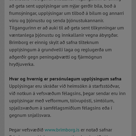
að geta sent upplýsingar um nýjar gerðir bíla, boð á
frumsýningar, upplýsingar um tilboð á bílum og annarri
vöru og þjónustu og senda þjónustukannanir.
Tilgangurinn er að auki til að geta sent tilkynningar um
væntanlega þjónustu og innkallanir vegna ábyrgðar.
Brimborg er einnig skylt að safna tilteknum
upplýsingum á grundvelli laga og reglugerða um
aðgerðir gegn peningaþvætti og fjármögnun
hryðjuverka.
Hvar og hvernig er persónulegum upplýsingum safna
Upplýsingar eru skráðar við heimsókn á starfsstöðvar,
við notkun á vefsvæðum félagsins, þegar sendar eru inn
upplýsingar með vefformum, tölvupósti, símtölum,
spjallsvæðum á samfélagsmiðlum félagsins eða í
gegnum snjallsvara.
Þegar vefsvæðið
www.brimborg.is
er notað safnar