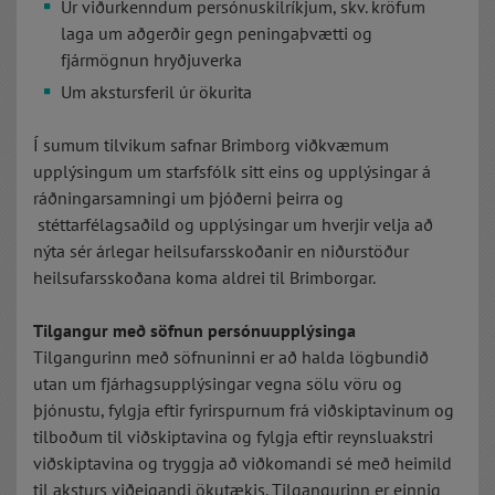
Úr viðurkenndum persónuskilríkjum, skv. kröfum
laga um aðgerðir gegn peningaþvætti og
fjármögnun hryðjuverka
Um akstursferil úr ökurita
Í sumum tilvikum safnar Brimborg viðkvæmum
upplýsingum um starfsfólk sitt eins og upplýsingar á
ráðningarsamningi um þjóðerni þeirra og
stéttarfélagsaðild og upplýsingar um hverjir velja að
nýta sér árlegar heilsufarsskoðanir en niðurstöður
heilsufarsskoðana koma aldrei til Brimborgar.
Tilgangur með söfnun persónuupplýsinga
Tilgangurinn með söfnuninni er að halda lögbundið
utan um fjárhagsupplýsingar vegna sölu vöru og
þjónustu, fylgja eftir fyrirspurnum frá viðskiptavinum og
tilboðum til viðskiptavina og fylgja eftir reynsluakstri
viðskiptavina og tryggja að viðkomandi sé með heimild
til aksturs viðeigandi ökutækis. Tilgangurinn er einnig