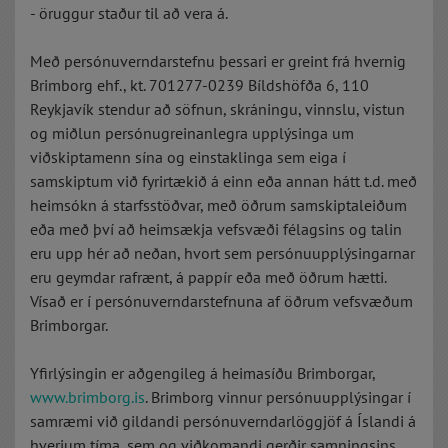
- öruggur staður til að vera á.
Með persónuverndarstefnu þessari er greint frá hvernig
Brimborg ehf., kt. 701277-0239 Bíldshöfða 6, 110
Reykjavík stendur að söfnun, skráningu, vinnslu, vistun
og miðlun persónugreinanlegra upplýsinga um
viðskiptamenn sína og einstaklinga sem eiga í
samskiptum við fyrirtækið á einn eða annan hátt t.d. með
heimsókn á starfsstöðvar, með öðrum samskiptaleiðum
eða með því að heimsækja vefsvæði félagsins og talin
eru upp hér að neðan, hvort sem persónuupplýsingarnar
eru geymdar rafrænt, á pappír eða með öðrum hætti.
Vísað er í persónuverndarstefnuna af öðrum vefsvæðum
Brimborgar.
Yfirlýsingin er aðgengileg á heimasíðu Brimborgar,
www.brimborg.is
. Brimborg vinnur persónuupplýsingar í
samræmi við gildandi persónuverndarlöggjöf á Íslandi á
hverjum tíma, sem og viðkomandi gerðir samningsins