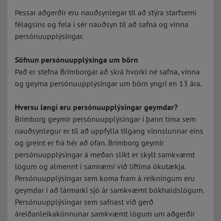
Þessar aðgerðir eru nauðsynlegar til að stýra starfsemi
félagsins og fela í sér nauðsyn til að safna og vinna
persónuupplýsingar.
Söfnun persónuupplýsinga um börn
Það er stefna Brimborgar að skrá hvorki né safna, vinna
og geyma persónuupplýsingar um börn yngri en 13 ára.
Hversu lengi eru persónuupplýsingar geymdar?
Brimborg geymir persónuupplýsingar í þann tíma sem
nauðsynlegur er til að uppfylla tilgang vinnslunnar eins
og greint er frá hér að ofan. Brimborg geymir
persónuupplýsingar á meðan slíkt er skylt samkvæmt
lögum og almennt í samræmi við líftíma ökutækja.
Persónuupplýsingar sem koma fram á reikningum eru
geymdar í að lármarki sjö ár samkvæmt bókhaldslögum.
Persónuupplýsingar sem safnast við gerð
áreiðanleikakönnunar samkvæmt lögum um aðgerðir