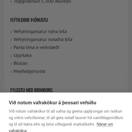
Tryggvabraut 5, 600 Akureyri
FLÝTILEIÐIR ÞJÓNUSTU
Vefsýningarsalur nýrra bíla
Vefsýningarsalur notaðra bíla
Panta tíma á verkstæði
Uppítaka
Bílalán
Neyðarþjónusta
FYLGSTU MEÐ BRIMBORG
Við notum vafrakökur á þessari vefsíðu
VIÐ ERUM Á FACEBOOK
Við notum vafrakökur til að safna og greina upplýsingar um notkun
og virkni vefsíðunnar, til að geta notað lausnir frá samfélagsmiðlum
LAUS STÖRF HJÁ BRIMBORG
og til að bæta efni og birta viðeigandi markaðsefni.
Nánar um
vafrakökur