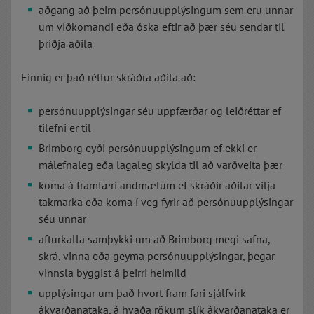
aðgang að þeim persónuupplýsingum sem eru unnar
um viðkomandi eða óska eftir að þær séu sendar til
þriðja aðila
Einnig er það réttur skráðra aðila að:
persónuupplýsingar séu uppfærðar og leiðréttar ef
tilefni er til
Brimborg eyði persónuupplýsingum ef ekki er
málefnaleg eða lagaleg skylda til að varðveita þær
koma á framfæri andmælum ef skráðir aðilar vilja
takmarka eða koma í veg fyrir að persónuupplýsingar
séu unnar
afturkalla samþykki um að Brimborg megi safna,
skrá, vinna eða geyma persónuupplýsingar, þegar
vinnsla byggist á þeirri heimild
upplýsingar um það hvort fram fari sjálfvirk
ákvarðanataka, á hvaða rökum slík ákvarðanataka er