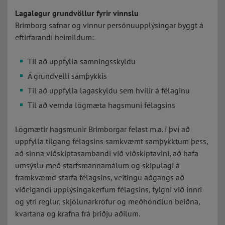
Lagalegur grundvöllur fyrir vinnslu
Brimborg safnar og vinnur persónuupplýsingar byggt á
eftirfarandi heimildum:
Til að uppfylla samningsskyldu
Á grundvelli samþykkis
Til að uppfylla lagaskyldu sem hvílir á félaginu
Til að vernda lögmæta hagsmuni félagsins
Lögmætir hagsmunir Brimborgar felast m.a. í því að
uppfylla tilgang félagsins samkvæmt samþykktum þess,
að sinna viðskiptasambandi við viðskiptavini, að hafa
umsýslu með starfsmannamálum og skipulagi á
framkvæmd starfa félagsins, veitingu aðgangs að
viðeigandi upplýsingakerfum félagsins, fylgni við innri
og ytri reglur, skjölunarkröfur og meðhöndlun beiðna,
kvartana og krafna frá þriðju aðilum.