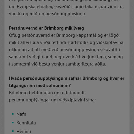
um Evrópska efnahagssvæðið. Lögin taka m.a. á vinnslu,
vörslu og miðlun persónuupplýsinga.
Persónuvernd er Brimborg mikilvæg
Öflug persónuvernd er Brimborg kappsmál og er lögð
mikil áhersla á virða réttindi starfsfólks og viðskiptavina
okkar og að öll meðferð persónuupplýsinga sé ávallt í
samræmi við gildandi regluverk á hverjum tíma, sem og
í samræmi við bestu venjur sambærilegra aðila.
Hvaða persónuupplýsingum safnar Brimborg og hver er
tilgangurinn með söfnuninni?
Brimborg heldur utan um eftirfarandi
persónuupplýsingar um viðskiptavini sína:
Nafn
Kennitala
Heimili