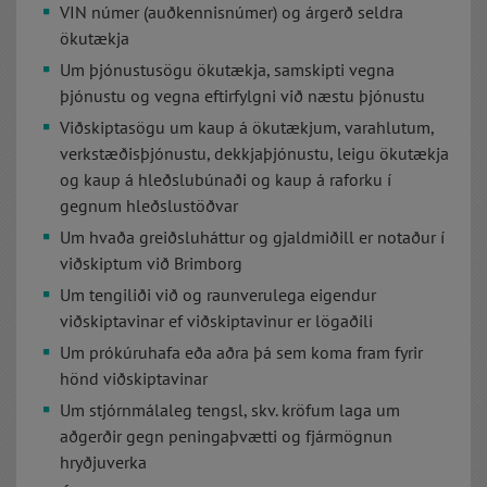
VIN númer (auðkennisnúmer) og árgerð seldra
ökutækja
Um þjónustusögu ökutækja, samskipti vegna
þjónustu og vegna eftirfylgni við næstu þjónustu
Viðskiptasögu um kaup á ökutækjum, varahlutum,
verkstæðisþjónustu, dekkjaþjónustu, leigu ökutækja
og kaup á hleðslubúnaði og kaup á raforku í
gegnum hleðslustöðvar
Um hvaða greiðsluháttur og gjaldmiðill er notaður í
viðskiptum við Brimborg
Um tengiliði við og raunverulega eigendur
viðskiptavinar ef viðskiptavinur er lögaðili
Um prókúruhafa eða aðra þá sem koma fram fyrir
hönd viðskiptavinar
Um stjórnmálaleg tengsl, skv. kröfum laga um
aðgerðir gegn peningaþvætti og fjármögnun
hryðjuverka