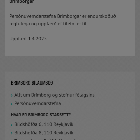
Brimborgar
Persónuverndarstefna Brimborgar er endurskoðuð
reglulega og uppfærð ef tilefni er til.
Uppfært 1.4.2025
BRIMBORG BÍLAUMBOÐ
Allt um Brimborg og stefnur félagsins
Persónuverndarstefna
HVAR ER BRIMBORG STAÐSETT?
Bíldshöfða 6, 110 Reykjavík
Bíldshöfða 8, 110 Reykjavík