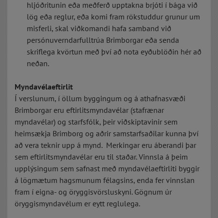
hljóðritunin eða meðferð upptakna brjóti í bága við
lög eða reglur, eða komi fram rökstuddur grunur um
misferli, skal viðkomandi hafa samband við
persónuverndarfulltrúa Brimborgar eða senda
skriflega kvörtun með því að nota eyðublöðin hér að
neðan.
Myndavélaeftirlit
Í verslunum, í öllum byggingum og á athafnasvæði
Brimborgar eru eftirlitsmyndavélar (stafrænar
myndavélar) og starfsfólk, þeir viðskiptavinir sem
heimsækja Brimborg og aðrir samstarfsaðilar kunna því
að vera teknir upp á mynd. Merkingar eru áberandi þar
sem eftirlitsmyndavélar eru til staðar. Vinnsla á þeim
upplýsingum sem safnast með myndavélaeftirliti byggir
á lögmætum hagsmunum félagsins, enda fer vinnslan
fram í eigna- og öryggisvörsluskyni. Gögnum úr
öryggismyndavélum er eytt reglulega.