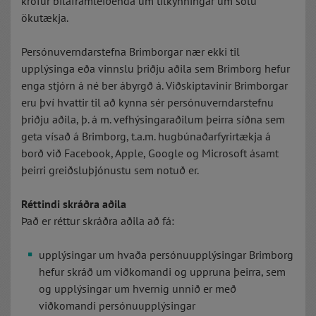
kröfur bílaframleiðenda um tilkynningar um sölu
ökutækja.
Persónuverndarstefna Brimborgar nær ekki til
upplýsinga eða vinnslu þriðju aðila sem Brimborg hefur
enga stjórn á né ber ábyrgð á. Viðskiptavinir Brimborgar
eru því hvattir til að kynna sér persónuverndarstefnu
þriðju aðila, þ. á m. vefhýsingaraðilum þeirra síðna sem
geta vísað á Brimborg, t.a.m. hugbúnaðarfyrirtækja á
borð við Facebook, Apple, Google og Microsoft ásamt
þeirri greiðsluþjónustu sem notuð er.
Réttindi skráðra aðila
Það er réttur skráðra aðila að fá:
upplýsingar um hvaða persónuupplýsingar Brimborg
hefur skráð um viðkomandi og uppruna þeirra, sem
og upplýsingar um hvernig unnið er með
viðkomandi persónuupplýsingar