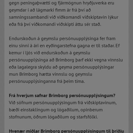
gegn peningaþvætti og fjármögnun hryðjuverka eru
geymdar í að lágmarki fimm ár frá því að
samningssambandi við viðkomandi viðskiptavin lýkur
eða frá því viðkomandi viðskipti áttu sér stað.
Endurskoðun á geymslu persónuupplýsinga fer fram
einu sinni á ári en eyðingarstefna gagna er til staðar. Ef
kemur í ljós við endurskoðun á geymslu
persónuupplýsinga að Brimborg þarf ekki vegna vinnslu
eða lagalegra skyldu að geyma persónuupplýsingar
mun Brimborg hætta vinnslu og geymslu
persónuupplýsinganna frá þeim tíma.
Frá hverjum safnar Brimborg persónuupplýsingum?
Við söfnum persónuupplýsingum frá viðskiptavinum,
bæði einstaklingum og lögaðilum, opinberum
stofnunum, öðrum lögaðilum og starfsfólki.
Hvenær miðlar Brimborg persónuupplýsingum til þriðju