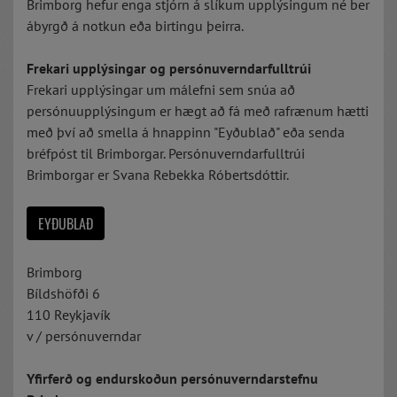
Brimborg hefur enga stjórn á slíkum upplýsingum né ber
ábyrgð á notkun eða birtingu þeirra.
Frekari upplýsingar og persónuverndarfulltrúi
Frekari upplýsingar um málefni sem snúa að
persónuupplýsingum er hægt að fá með rafrænum hætti
með því að smella á hnappinn "Eyðublað" eða senda
bréfpóst til Brimborgar. Persónuverndarfulltrúi
Brimborgar er Svana Rebekka Róbertsdóttir.
EYÐUBLAÐ
Brimborg
Bíldshöfði 6
110 Reykjavík
v / persónuverndar
Yfirferð og endurskoðun persónuverndarstefnu