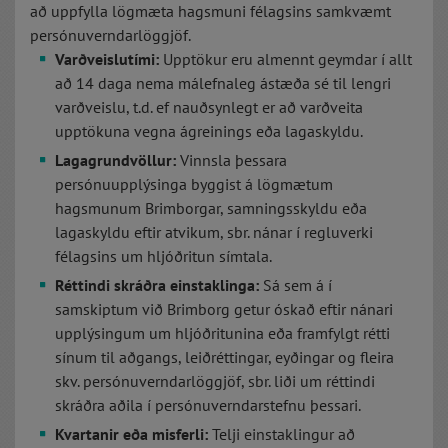
að uppfylla lögmæta hagsmuni félagsins samkvæmt
persónuverndarlöggjöf.
Varðveislutími:
Upptökur eru almennt geymdar í allt
að 14 daga nema málefnaleg ástæða sé til lengri
varðveislu, t.d. ef nauðsynlegt er að varðveita
upptökuna vegna ágreinings eða lagaskyldu.
Lagagrundvöllur:
Vinnsla þessara
persónuupplýsinga byggist á lögmætum
hagsmunum Brimborgar, samningsskyldu eða
lagaskyldu eftir atvikum, sbr. nánar í regluverki
félagsins um hljóðritun símtala.
Réttindi skráðra einstaklinga:
Sá sem á í
samskiptum við Brimborg getur óskað eftir nánari
upplýsingum um hljóðritunina eða framfylgt rétti
sínum til aðgangs, leiðréttingar, eyðingar og fleira
skv. persónuverndarlöggjöf, sbr. liði um réttindi
skráðra aðila í persónuverndarstefnu þessari.
Kvartanir eða misferli:
Telji einstaklingur að