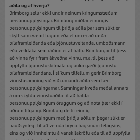
aðila og af hverju?
Brimborg selur ekki undir neinum kringumstæðum
persónuupplýsingar. Brimborg miðlar einungis
persónuupplýsingum til þriðja aðila þar sem slíkt er
skylt samkvæmt lögum eða ef um er að ræða
bílaframleiðanda eða þjónustuveitanda, umboðsmann
eða verktaka sem ráðinn er af hálfu Brimborgar til þess
að vinna fyrir fram ákveðna vinnu, m.a. til þess að
uppfylla þjónustuskilmála og auka gæði þjónustu
bílaframleiðandans. Í slíkum tilfellum gerir Brimborg
vinnslusamning við viðkomandi aðila sem fær
persónuupplýsingarnar. Samningar kveða meðal annars
á um skyldu vinnsluaðila til að halda
persónuupplýsingum öruggum og að nota þær ekki í
öðrum tilgangi. Brimborg deilir einnig
persónuupplýsingum með þriðju aðilum þegar slíkt er
nauðsynlegt til að vernda brýna hagsmuni félagsins,
eins og við innheimtu á vanskilakröfu eða til að uppfylla