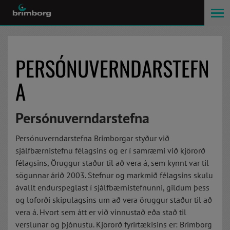
PERSÓNUVERNDARSTEFN
A
Persónuverndarstefna
Persónuverndarstefna Brimborgar styður við
sjálfbærnistefnu félagsins og er í samræmi við kjörorð
félagsins, Öruggur staður til að vera á, sem kynnt var til
sögunnar árið 2003. Stefnur og markmið félagsins skulu
ávallt endurspeglast í sjálfbærnistefnunni, gildum þess
og loforði skipulagsins um að vera öruggur staður til að
vera á. Hvort sem átt er við vinnustað eða stað til
verslunar og þjónustu. Kjörorð fyrirtækisins er: Brimborg