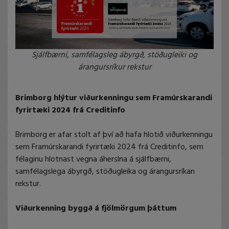
Sjálfbærni, samfélagsleg ábyrgð, stöðugleiki og
árangursríkur rekstur
Brimborg hlýtur viðurkenningu sem Framúrskarandi
fyrirtæki 2024 frá Creditinfo
Brimborg er afar stolt af því að hafa hlotið viðurkenningu
sem Framúrskarandi fyrirtæki 2024 frá Creditinfo, sem
félaginu hlotnast vegna áherslna á sjálfbærni,
samfélagslega ábyrgð, stöðugleika og árangursríkan
rekstur.
Viðurkenning byggð á fjölmörgum þáttum