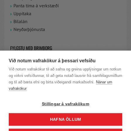
Panta tíma á verkstæði
Uppítaka
Bílalán
Neyðarþjónusta
FYLGSTU MEÐ BRIMBORG
Við notum vafrakökur á þessari vefsíðu
VIÐ ERUM Á FACEBOOK
Við notum vafrakökur til að safna og greina upplýsingar um notkun
og virkni vefsíðunnar, til að geta notað lausnir frá samfélagsmiðlum
LAUS STÖRF HJÁ BRIMBORG
og til að bæta efni og birta viðeigandi markaðsefni.
Nánar um
vafrakökur
Stillingar á vafrakökum
HAFNA ÖLLUM