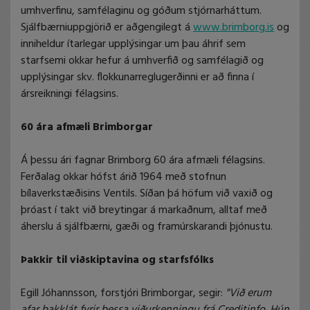
umhverfinu, samfélaginu og góðum stjórnarháttum.
Sjálfbærniuppgjörið er aðgengilegt á
www.brimborg.is
og
inniheldur ítarlegar upplýsingar um þau áhrif sem
starfsemi okkar hefur á umhverfið og samfélagið og
upplýsingar skv. flokkunarreglugerðinni er að finna í
ársreikningi félagsins.
60 ára afmæli Brimborgar
Á þessu ári fagnar Brimborg 60 ára afmæli félagsins.
Ferðalag okkar hófst árið 1964 með stofnun
bílaverkstæðisins Ventils. Síðan þá höfum við vaxið og
þróast í takt við breytingar á markaðnum, alltaf með
áherslu á sjálfbærni, gæði og framúrskarandi þjónustu.
Þakkir til viðskiptavina og starfsfólks
Egill Jóhannsson, forstjóri Brimborgar, segir:
"Við erum