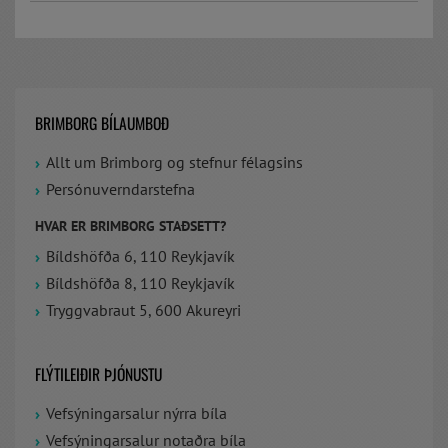
BRIMBORG BÍLAUMBOÐ
Allt um Brimborg og stefnur félagsins
Persónuverndarstefna
HVAR ER BRIMBORG STAÐSETT?
Bíldshöfða 6, 110 Reykjavík
Bíldshöfða 8, 110 Reykjavík
Tryggvabraut 5, 600 Akureyri
FLÝTILEIÐIR ÞJÓNUSTU
Vefsýningarsalur nýrra bíla
Vefsýningarsalur notaðra bíla