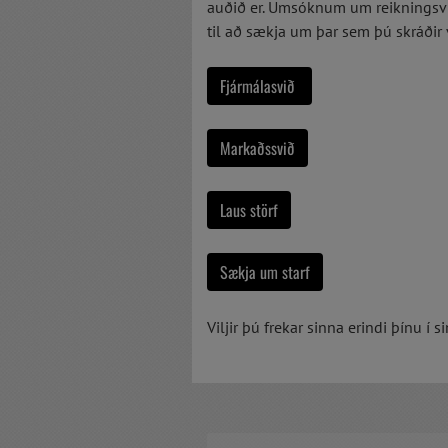
auðið er. Umsóknum um reikningsvi
til að sækja um þar sem þú skráðir
Fjármálasvið
Markaðssvið
Laus störf
Sækja um starf
Viljir þú frekar sinna erindi þínu