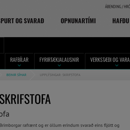
ÁBENDING / HR
SPURT OG SVARAÐ
OPNUNARTÍMI
HAFÐU
RAFBÍLAR
FYRIRTÆKJALAUSNIR
VERKSTÆÐI OG VARA
BEINIR SÍMAR
UPPLÝSINGAR: SKRIFSTOFA
 SKRIFSTOFA
ofa
u Brimborgar rafrænt og er öllum erindum svarað eins fljótt og