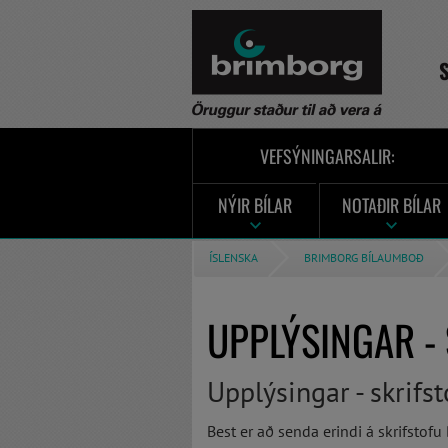
VEFSÝNINGARSALIR:
NÝIR BÍLAR
NOTAÐIR BÍLAR
ÍSLENSKA
BRIMBORG BÍLAUMBOÐ
UPPLÝSINGAR -
Upplýsingar - skrifst
Best er að senda erindi á skrifstof