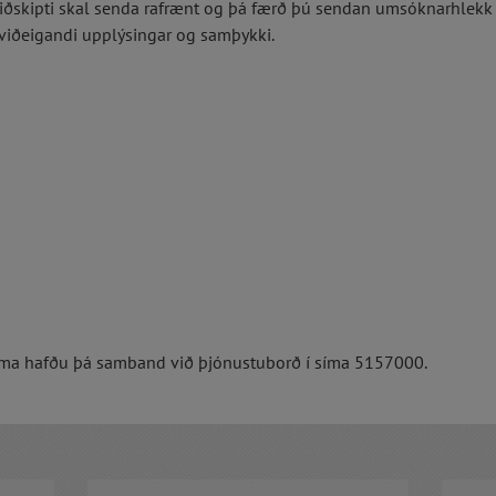
ðskipti skal senda rafrænt og þá færð þú sendan umsóknarhlekk
 viðeigandi upplýsingar og samþykki.
 í sima hafðu þá samband við þjónustuborð í síma 5157000.