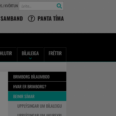
Leita
ÓS / KVÖRTUN
 SAMBAND
PANTA TÍMA
HLUTIR
BÍLALEIGA
FRÉTTIR
BRIMBORG BÍLAUMBOÐ
HVAR ER BRIMBORG?
BEINIR SÍMAR
UPPLÝSINGAR UM BÍLALEIGU
UPPLÝSINGAR UM AKUREYRI