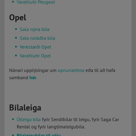
Varahlutir Peugeot
Opel
Sala nýrra bíla
Sala notaðra bíla
Verkstæði Opel
Varahlutir Opel
Nánari upplýsingar um
opnunartíma
eða til að hafa
samband
hér
.
Bílaleiga
Útleiga bíla
fyrir Sendibilar til leigu, fyrir Saga Car
Rental og fyrir langtímaleigubíla.
Bílaleigubílar til sölu