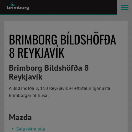
BRIMBORG BÍLDSHÖFÐA
8 REYKJAVÍK
Brimborg Bíldshöfða 8
Reykjavík
Á Bíldshöfða 8, 110 Reykjavík er eftirtalin þjónusta
Brimborgar til húsa:
Mazda
Sala nýrra bíla