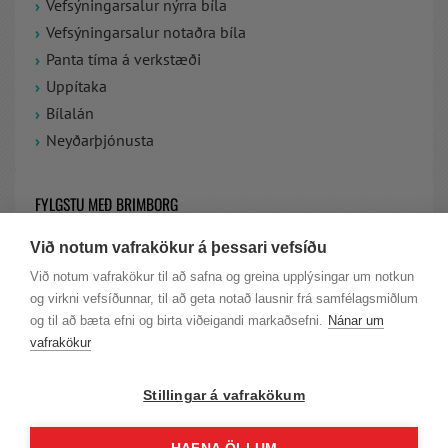
Vefsýningarsalur nýrra bíla
Vefsýningarsalur notaðra bíla
Panta tíma á verkstæði
Uppítaka
Bílalán
Neyðarþjónusta
FYLGSTU MEÐ BRIMBORG
Við notum vafrakökur á þessari vefsíðu
VIÐ ERUM Á FACEBOOK
Við notum vafrakökur til að safna og greina upplýsingar um notkun
og virkni vefsíðunnar, til að geta notað lausnir frá samfélagsmiðlum
LAUS STÖRF HJÁ BRIMBORG
og til að bæta efni og birta viðeigandi markaðsefni.
Nánar um
vafrakökur
Stillingar á vafrakökum