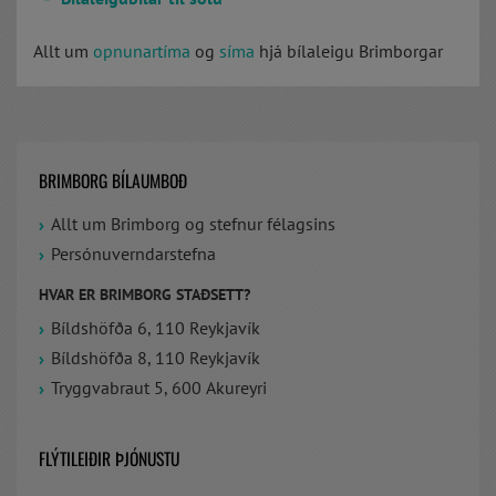
Allt um
opnunartíma
og
síma
hjá bílaleigu Brimborgar
BRIMBORG BÍLAUMBOÐ
Allt um Brimborg og stefnur félagsins
Persónuverndarstefna
HVAR ER BRIMBORG STAÐSETT?
Bíldshöfða 6, 110 Reykjavík
Bíldshöfða 8, 110 Reykjavík
Tryggvabraut 5, 600 Akureyri
FLÝTILEIÐIR ÞJÓNUSTU