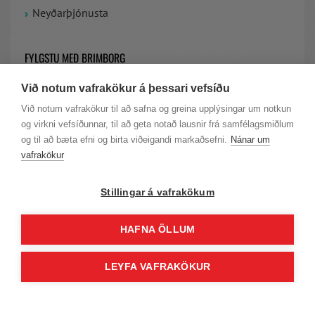
Neyðarþjónusta
FYLGSTU MEÐ BRIMBORG
Við notum vafrakökur á þessari vefsíðu
VIÐ ERUM Á FACEBOOK
Við notum vafrakökur til að safna og greina upplýsingar um notkun
og virkni vefsíðunnar, til að geta notað lausnir frá samfélagsmiðlum
LAUS STÖRF HJÁ BRIMBORG
og til að bæta efni og birta viðeigandi markaðsefni.
Nánar um
vafrakökur
Stillingar á vafrakökum
HAFNA ÖLLUM
© Höfundarréttur Brimborg |
Persónuvernd
|
Skilmálar
| KT. 701277-
LEYFA VAFRAKÖKUR
0239 | VSK.NR. 11650