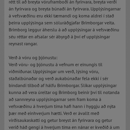
rétt til að breyta vöruframboði án fyrirvara, breyta verði
án fyrirvara og breyta búnaði án fyrirvara. Upplýsingarnar
á vefsvæðinu eru ekki tæmandi og koma aldrei í stað
þeirra upplýsinga sem söluráðgjafar Brimborgar veita.
Brimborg leggur áherslu á að upplýsingar á vefsvæðinu
séu réttar en afsalar sér ábyrgð á því ef upplýsingar
reynast rangar.
Verð á vöru og þjónustu:
Verð vöru- og þjónustu á vefnum er einungis til
viðmiðunar. Upplýsingar um verð, lýsing vöru,
staðalbúnaðar og verð aukabúnaðar fela ekki í sér
bindandi tilboð af hálfu Brimborgar. Slíkar upplýsingar
kunna að vera úreltar og Brimborg beinir því til notanda
að sannreyna upplýsingarnar sem fram koma á
vefsvæðinu á hverjum tíma hafi hann í hyggju að nýta
þær með einhverjum hætti. Verð er ávallt með
virðisaukaskatti og getur breyst án fyrirvara og getur
verið háð gengi á hverjum tíma en nánar er kveðið á um