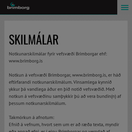
SKILMÁLAR
Notkunarskilmálar fyrir vefsvæði Brimborgar ehf:
www.brimborg.is
Notkun á vefsvæði Brimborgar, www.brimborg.is, er háð
eftirfarandi notkunarskilmálum. Vinsamlega kynnið
ykkur þá vandlega áður en þið notið vefsvæðið. Með
notkun á vefsvæðinu samþykkir þú að vera bundin(n) af
þessum notkunarskilmálum.
Takmörkun á afnotum:
Efnið á vefnum, hvort sem um er að ræða texta, myndir
eða annað efni, er í eigu Brimborgar og verndað af