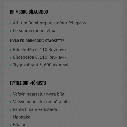
BRIMBORG BÍLAUMBOÐ
Allt um Brimborg og stefnur félagsins
Persónuverndarstefna
HVAR ER BRIMBORG STAÐSETT?
Bíldshöfða 6, 110 Reykjavík
Bíldshöfða 8, 110 Reykjavík
Tryggvabraut 5, 600 Akureyri
FLÝTILEIÐIR ÞJÓNUSTU
Vefsýningarsalur nýrra bíla
Vefsýningarsalur notaðra bíla
Panta tíma á verkstæði
Uppítaka
Bílalán