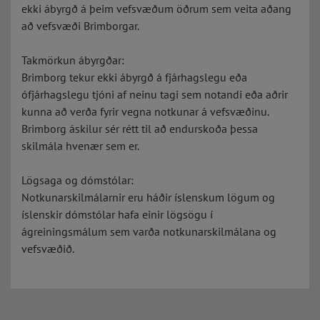
ekki ábyrgð á þeim vefsvæðum öðrum sem veita aðang
að vefsvæði Brimborgar.
Takmörkun ábyrgðar:
Brimborg tekur ekki ábyrgð á fjárhagslegu eða
ófjárhagslegu tjóni af neinu tagi sem notandi eða aðrir
kunna að verða fyrir vegna notkunar á vefsvæðinu.
Brimborg áskilur sér rétt til að endurskoða þessa
skilmála hvenær sem er.
Lögsaga og dómstólar:
Notkunarskilmálarnir eru háðir íslenskum lögum og
íslenskir dómstólar hafa einir lögsögu í
ágreiningsmálum sem varða notkunarskilmálana og
vefsvæðið.