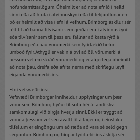
höfundarréttarlögum. Óheimilt er að nota efnið í heild
sinni eða að hluta í atvinnuskyni eða til tekjuöflunar en
þó er heimilt að vísa í efni á vefnum. Brimborg áskilur sér
rétt til að banna tilvísanir sem gerðar eru í atvinnuskyni
eða tilvísanir sem til þess eru fallnar að kasta rýrð á
Brimborg eða þau vörumerki sem fyrirtækið hefur
umboð fyrir. Athygli er vakin á því að öll vörumerki á
þessum vef eru skráð vörumerki og er algerlega óheimilt
að nota þau, dreifa eða afrita nema með skriflegu leyfi
eiganda vörumerkisins.
Efni vefsvæðisins:
Vefsvæði Brimborgar inniheldur upplýsingar um þær
vörur sem Brimborg býður til sölu hér á landi skv.
samkomulagi við birgja hverju sinni. Ekki er tryggt að
vörur á þessum vef séu ávallt til á lager og í einstaka
tilfellum er eingöngu um að ræða að vara sé seld gegn
sérpöntun. Brimborg og birgjar fyrirtækisins áskilja sér