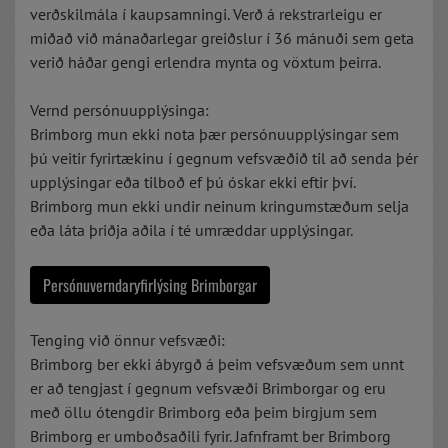
verðskilmála í kaupsamningi. Verð á rekstrarleigu er
miðað við mánaðarlegar greiðslur í 36 mánuði sem geta
verið háðar gengi erlendra mynta og vöxtum þeirra.
Vernd persónuupplýsinga:
Brimborg mun ekki nota þær persónuupplýsingar sem
þú veitir fyrirtækinu í gegnum vefsvæðið til að senda þér
upplýsingar eða tilboð ef þú óskar ekki eftir því.
Brimborg mun ekki undir neinum kringumstæðum selja
eða láta þriðja aðila í té umræddar upplýsingar.
Persónuverndaryfirlýsing Brimborgar
Tenging við önnur vefsvæði:
Brimborg ber ekki ábyrgð á þeim vefsvæðum sem unnt
er að tengjast í gegnum vefsvæði Brimborgar og eru
með öllu ótengdir Brimborg eða þeim birgjum sem
Brimborg er umboðsaðili fyrir. Jafnframt ber Brimborg