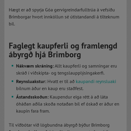
Hægt er að spyrja Góa gervigreindarfulltrúa á vefsíðu
Brimborgar hvort innköllun sé útistandandi á tilteknum
bíl.
Faglegt kaupferli og framlengd
ábyrgð hjá Brimborg
Nákvæm skráning:
Allt kaupferli og samningar eru
skráð í viðskipta- og tengslaupplýsingakerfi.
Reynsluakstur:
Hvatt er til að
kaupandi reynsluaki
bílnum áður en kaup eru staðfest.
Ástandsskoðun:
Kaupendur eiga rétt á að láta
óháðan aðila skoða notaðan bíl ef óskað er áður en
kaupin fara fram.
Til viðbótar við lögbundna ábyrgð býður Brimborg