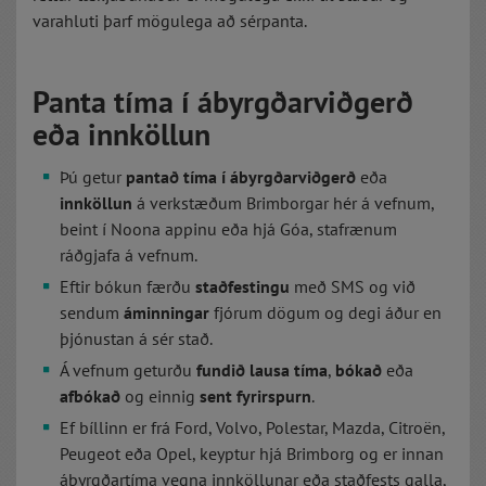
varahluti þarf mögulega að sérpanta.
Panta tíma í ábyrgðarviðgerð
eða innköllun
Þú getur
pantað tíma í ábyrgðarviðgerð
eða
innköllun
á verkstæðum Brimborgar hér á vefnum,
beint í Noona appinu eða hjá Góa, stafrænum
ráðgjafa á vefnum.
Eftir bókun færðu
staðfestingu
með SMS og við
sendum
áminningar
fjórum dögum og degi áður en
þjónustan á sér stað.
Á vefnum geturðu
fundið lausa tíma
,
bókað
eða
afbókað
og einnig
sent fyrirspurn
.
Ef bíllinn er frá Ford, Volvo, Polestar, Mazda, Citroën,
Peugeot eða Opel, keyptur hjá Brimborg og er innan
ábyrgðartíma vegna innköllunar eða staðfests galla,