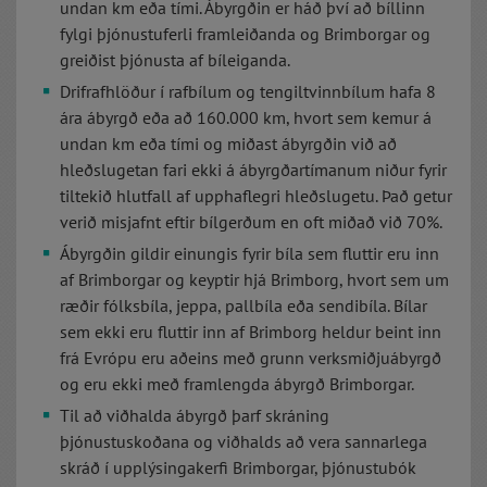
undan km eða tími. Ábyrgðin er háð því að bíllinn
fylgi þjónustuferli framleiðanda og Brimborgar og
greiðist þjónusta af bíleiganda.
Drifrafhlöður í rafbílum og tengiltvinnbílum hafa 8
ára ábyrgð eða að 160.000 km, hvort sem kemur á
undan km eða tími og miðast ábyrgðin við að
hleðslugetan fari ekki á ábyrgðartímanum niður fyrir
tiltekið hlutfall af upphaflegri hleðslugetu. Það getur
verið misjafnt eftir bílgerðum en oft miðað við 70%.
Ábyrgðin gildir einungis fyrir bíla sem fluttir eru inn
af Brimborgar og keyptir hjá Brimborg, hvort sem um
ræðir fólksbíla, jeppa, pallbíla eða sendibíla. Bílar
sem ekki eru fluttir inn af Brimborg heldur beint inn
frá Evrópu eru aðeins með grunn verksmiðjuábyrgð
og eru ekki með framlengda ábyrgð Brimborgar.
Til að viðhalda ábyrgð þarf skráning
þjónustuskoðana og viðhalds að vera sannarlega
skráð í upplýsingakerfi Brimborgar, þjónustubók