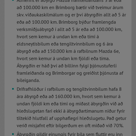
Almennt er ábyrgð Mazda framleiðandans 3 ár eða
að 100.000 km en Brimborg bætir við tveimur árum
skv. viðaukaskilmálum og er því ábyrgðin allt að 5 ár
eða að 100.000 km. Brimborg býður framlengda
verksmiðjuábyrgð í allt að 5 ár eða að 100.000 km,
hvort sem kemur á undan km eða tími á
eldsneytisbílum eða tengiltvinnbílum og 6 ára
ábyrgð eða að 150.000 km á rafbílnum Mazda 6e,
hvort sem kemur á undan km fjöldi eða tíma.
Ábyrgðin er háð því að bíllinn fylgi þjónustuferli
framleiðanda og Brimborgar og greiðist þjónusta af
bíleiganda.
Drifrafhlöður í rafbílum og tengiltvinnbílum hafa 8
ára ábyrgð eða að 160.000 km, hvort sem kemur á
undan fjöldi km eða tími og miðast ábyrgðin við að
hleðslugetan fari ekki á ábyrgðartímanum niður fyrir
tiltekið hlutfall af upphaflegri hleðslugetu. Það getur
verið misjafnt eftir bílgerðum en oft miðað við 70%.
Ábyrgðin gildir einungis fyrir bíla sem fluttir eru inn