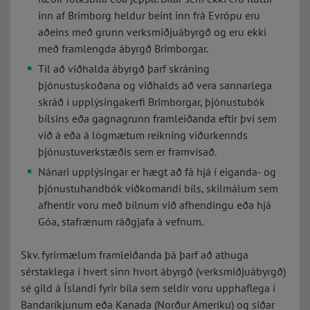
inn af Brimborg heldur beint inn frá Evrópu eru
aðeins með grunn verksmiðjuábyrgð og eru ekki
með framlengda ábyrgð Brimborgar.
Til að viðhalda ábyrgð þarf skráning
þjónustuskoðana og viðhalds að vera sannarlega
skráð í upplýsingakerfi Brimborgar, þjónustubók
bílsins eða gagnagrunn framleiðanda eftir því sem
við á eða á lögmætum reikning viðurkennds
þjónustuverkstæðis sem er framvísað.
Nánari upplýsingar er hægt að fá hjá í eiganda- og
þjónustuhandbók viðkomandi bíls, skilmálum sem
afhentir voru með bílnum við afhendingu eða hjá
Góa, stafrænum ráðgjafa á vefnum.
Skv. fyrirmælum framleiðanda þá þarf að athuga
sérstaklega í hvert sinn hvort ábyrgð (verksmiðjuábyrgð)
sé gild á Íslandi fyrir bíla sem seldir voru upphaflega í
Bandaríkjunum eða Kanada (Norður Ameríku) og síðar