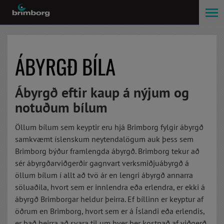
ÁBYRGÐ BÍLA
Ábyrgð eftir kaup á nýjum og
notuðum bílum
Öllum bílum sem keyptir eru hjá Brimborg fylgir ábyrgð
samkvæmt íslenskum neytendalögum auk þess sem
Brimborg býður framlengda ábyrgð. Brimborg tekur að
sér ábyrgðarviðgerðir gagnvart verksmiðjuábyrgð á
öllum bílum í allt að tvö ár en lengri ábyrgð annarra
söluaðila, hvort sem er innlendra eða erlendra, er ekki á
ábyrgð Brimborgar heldur þeirra. Ef bíllinn er keyptur af
öðrum en Brimborg, hvort sem er á Íslandi eða erlendis,
er það þeirra að svara til um hver ber kostnað af viðgerð