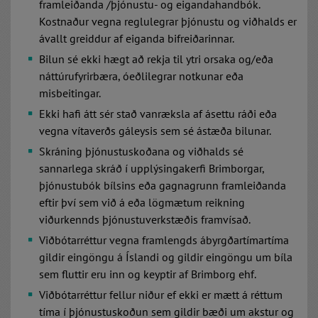
framleiðanda /þjónustu- og eigandahandbók.
Kostnaður vegna reglulegrar þjónustu og viðhalds er
ávallt greiddur af eiganda bifreiðarinnar.
Bilun sé ekki hægt að rekja til ytri orsaka og/eða
náttúrufyrirbæra, óeðlilegrar notkunar eða
misbeitingar.
Ekki hafi átt sér stað vanræksla af ásettu ráði eða
vegna vítaverðs gáleysis sem sé ástæða bilunar.
Skráning þjónustuskoðana og viðhalds sé
sannarlega skráð í upplýsingakerfi Brimborgar,
þjónustubók bílsins eða gagnagrunn framleiðanda
eftir því sem við á eða lögmætum reikning
viðurkennds þjónustuverkstæðis framvísað.
Viðbótarréttur vegna framlengds ábyrgðartímartíma
gildir eingöngu á Íslandi og gildir eingöngu um bíla
sem fluttir eru inn og keyptir af Brimborg ehf.
Viðbótarréttur fellur niður ef ekki er mætt á réttum
tíma í þjónustuskoðun sem gildir bæði um akstur og