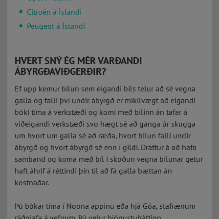
Citroën á Íslandi
Peugeot á Íslandi
HVERT SNÝ ÉG MÉR VARÐANDI
ÁBYRGÐAVIÐGERÐIR?
Ef upp kemur bilun sem eigandi bíls telur að sé vegna
galla og falli því undir ábyrgð er mikilvægt að eigandi
bóki tíma á verkstæði og komi með bílinn án tafar á
viðeigandi verkstæði svo hægt sé að ganga úr skugga
um hvort um galla sé að ræða, hvort bilun falli undir
ábyrgð og hvort ábyrgð sé enn í gildi. Dráttur á að hafa
samband og koma með bíl í skoðun vegna bilunar getur
haft áhrif á réttindi þín til að fá galla bættan án
kostnaðar.
Þú bókar tíma í Noona appinu eða hjá Góa, stafrænum
ráðgjafa á vefnum. Þú velur þjónustuþáttinn