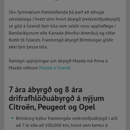
Skv. fyrirmælum framleiðanda þá þarf að athuga
sérstaklega í hvert sinn hvort ábyrgð (verksmiðjuábyrgð)
sé gild á Íslandi fyrir bíla sem seldir voru upphaflega í
Bandaríkjunum eða Kanada (Norður Ameríku) og síðar
fluttir til Íslands. Framlengd ábyrgð Brimborgar gildir
ekki fyrir þessa bíla.
Ítarlegri upplýsingar um ábyrgð Mazda má finna á
Mazda vefnum
Mazda á Íslandi
7 ára ábyrgð og 8 ára
drifrafhlöðuábyrgð á nýjum
Citroën, Peugeot og Opel
Brimborg býður framlengda verksmiðjuábyrgð í allt
að 7 ár eða að 100.000 km, hvort sem kemur á