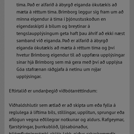
tíma. Það er alfarið á ábyrgð eiganda ökutækis að
mæta á réttum tíma.
Brimborg leggur sig fram um að
minna eigendur á tíma í þjónustuskoðun en
eigendaskipti á bílum og breytinar á
tengslaupplýsingum geta haft þau áhrif að ekki næst
samband við eiganda. Það er alfarið á ábyrgð
eiganda ökutækis að mæta á réttum tíma og því
hvetur Brimborg eigendur til að uppfæra upplýsingar
sínar hjá Brimborg sem má gera með því að upplýsa
Góa stafrænan ráðgjafa á netinu um nýjar
upplýsingar.
Eftirtalið er undanþegið viðbótarréttindum:
Viðhaldshlutir sem ætlað er að skipta um eða fylla á
reglulega á líftíma bíls, stillingar, upplitun, sprungur eða
aflögun vegna eðlilegrar notkunar og aldurs. Rafgeymar,
fjarstýringar, þurrkublöð, ljósabúnaður,
hljómflutningstæki, skjáir, lakk, rúður, rakaskemmdir