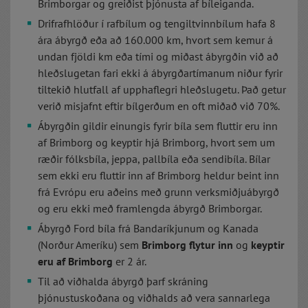
Brimborgar og greiðist þjónusta af bíleiganda.
Drifrafhlöður í rafbílum og tengiltvinnbílum hafa 8
ára ábyrgð eða að 160.000 km, hvort sem kemur á
undan fjöldi km eða tími og miðast ábyrgðin við að
hleðslugetan fari ekki á ábyrgðartímanum niður fyrir
tiltekið hlutfall af upphaflegri hleðslugetu. Það getur
verið misjafnt eftir bílgerðum en oft miðað við 70%.
Ábyrgðin gildir einungis fyrir bíla sem fluttir eru inn
af Brimborg og keyptir hjá Brimborg, hvort sem um
ræðir fólksbíla, jeppa, pallbíla eða sendibíla. Bílar
sem ekki eru fluttir inn af Brimborg heldur beint inn
frá Evrópu eru aðeins með grunn verksmiðjuábyrgð
og eru ekki með framlengda ábyrgð Brimborgar.
Ábyrgð Ford bíla frá Bandaríkjunum og Kanada
(Norður Ameríku) sem
Brimborg flytur inn
og
keyptir
eru af Brimborg
er 2 ár.
Til að viðhalda ábyrgð þarf skráning
þjónustuskoðana og viðhalds að vera sannarlega