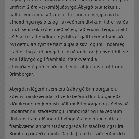
umfram 2 ára verksmiðjuábyrgð. Ábyrgð bíla tekur til
galla sem kunna að koma í ljós innan tveggja ára frá
afhendingu nýs bíls og í ákveðnum tilvikum t.d. er varða
íhluti sem reiknað er með að eigi að endast lengur, í allt
að 5 ár frá afhendingu nýs bíls ef galli kemur fram, að
því gefnu að sýnt sé fram á galla skv. lögum. Endanleg
staðfesting á að um galla sé að ræða og þá hvort bíll sé
enn í ábyrgð og í framhaldi framkvæmd á
ábyrgðarviðgerð er aðeins heimil af þjónustufulltrúum
Brimborgar.
Ábyrgðarviðgerðir sem eru á ábyrgð Brimborgar eru
aðeins framkvæmdar af verkstæðum Brimborgar eða
viðurkenndum þjónustuaðilum Brimborgar og aðeins að
undanfarinni staðfestingu Brimborgar og í ákveðnum
tilvikum framleiðanda. Ef viðgerð á meintum galla er
framkvæmd annars staðar og/eða án staðfestingar frá
Brimborg og/eða framleiðanda þá fellur viðgerðin ekki