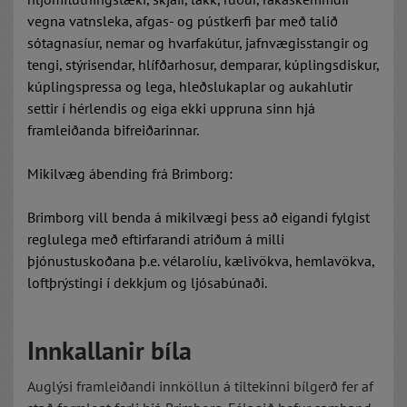
vegna vatnsleka, afgas- og pústkerfi þar með talið
sótagnasíur, nemar og hvarfakútur, jafnvægisstangir og
tengi, stýrisendar, hlífðarhosur, demparar, kúplingsdiskur,
kúplingspressa og lega, hleðslukaplar og aukahlutir
settir í hérlendis og eiga ekki uppruna sinn hjá
framleiðanda bifreiðarinnar.
Mikilvæg ábending frá Brimborg:
Brimborg vill benda á mikilvægi þess að eigandi fylgist
reglulega með eftirfarandi atriðum á milli
þjónustuskoðana þ.e. vélarolíu, kælivökva, hemlavökva,
loftþrýstingi í dekkjum og ljósabúnaði.
Innkallanir bíla
Auglýsi framleiðandi innköllun á tiltekinni bílgerð fer af