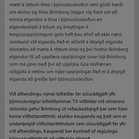
mætt á réttum tíma í þjónustuskoðun sem gildir bæði
um akstur og tíma. Brimborg leggur sig fram um að
minna eigendur á tíma í þjónustuskoðun en
eigendaskipti á bílum og breytingar á
tengslaupplýsingum geta haft þau áhrif að ekki næst
samband við eiganda. Það er alfarið á ábyrgð eiganda
ökutækis að mæta á réttum tíma og því hvetur Brimborg
eigendur til að uppfæra upplýsingar sínar hjá Brimborg
sem má gera með því að upplýsa Góa stafrænan
ráðgjafa á netinu um nýjar upplýsingar. Það er á ábyrgð
eiganda að greiða fyrir þjónustuskoðun.
Við afhendingu nýrrar bifreiðar fer söluráðgjafi yfir
þjónustureglur bifreiðarinnar. Til viðbótar við almenna
skilmála gefur Brimborg út viðaukaábyrgð þar sem fram
koma viðbótarréttindi, skyldur kaupanda og það sem er
undanþegið viðbótarréttindum sem söluráðgjafi fer yfir
við afhendingu. Kaupandi ber kostnað af reglulegu
þjónustueftirliti til að viðhalda ábyrgð.