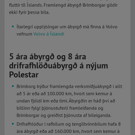
fluttir til Íslands. Framlengd ábyrgð Brimborgar gildir
ekki fyrir þessa bíla.
Ítarlegri upplýsingar um ábyrgð má finna á Volvo
vefnum
Volvo á Íslandi
5 ára ábyrgð og 8 ára
drifrafhlöðuábyrgð á nýjum
Polestar
Brimborg býður framlengda verksmiðjuábyrgð í allt
að 5 ár eða að 100.000 km, hvort sem kemur á
undan fjöldi km eða tími. Ábyrgðin er háð því að
bíllinn fylgi þjónustuferli framleiðanda og
Brimborgar og greiðist þjónusta af bíleiganda.
Drifrafhlöður í rafbílum og tengiltvinnbílum hafa 8
ára ábyrgð eða að 160.000 km, hvort sem kemur á