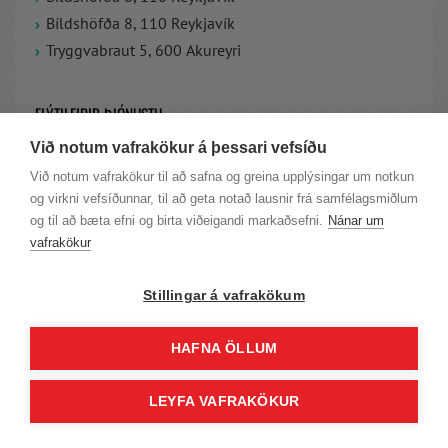
Bíldshöfða 8, 110 Reykjavík
Tryggvabraut 5, 600 Akureyri
FLÝTILEIÐIR ÞJÓNUSTU
Við notum vafrakökur á þessari vefsíðu
Vefsýningarsalur nýrra bíla
Við notum vafrakökur til að safna og greina upplýsingar um notkun
Vefsýningarsalur notaðra bíla
og virkni vefsíðunnar, til að geta notað lausnir frá samfélagsmiðlum
Panta tíma á verkstæði
og til að bæta efni og birta viðeigandi markaðsefni.
Nánar um
Uppítaka
vafrakökur
Bílalán
Neyðarþjónusta
Stillingar á vafrakökum
FYLGSTU MEÐ BRIMBORG
HAFNA ÖLLUM
LEYFA VAFRAKÖKUR
VIÐ ERUM Á FACEBOOK