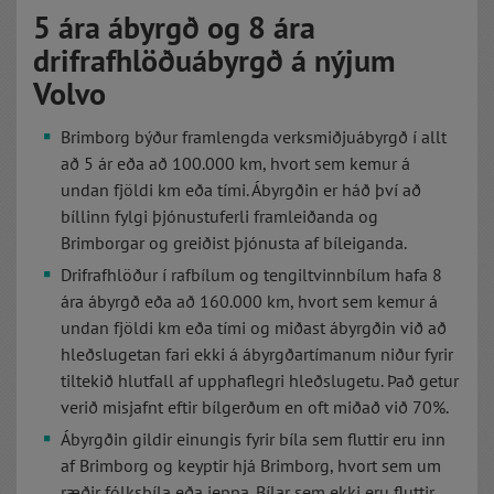
5 ára ábyrgð og 8 ára
drifrafhlöðuábyrgð á nýjum
Volvo
Brimborg býður framlengda verksmiðjuábyrgð í allt
að 5 ár eða að 100.000 km, hvort sem kemur á
undan fjöldi km eða tími. Ábyrgðin er háð því að
bíllinn fylgi þjónustuferli framleiðanda og
Brimborgar og greiðist þjónusta af bíleiganda.
Drifrafhlöður í rafbílum og tengiltvinnbílum hafa 8
ára ábyrgð eða að 160.000 km, hvort sem kemur á
undan fjöldi km eða tími og miðast ábyrgðin við að
hleðslugetan fari ekki á ábyrgðartímanum niður fyrir
tiltekið hlutfall af upphaflegri hleðslugetu. Það getur
verið misjafnt eftir bílgerðum en oft miðað við 70%.
Ábyrgðin gildir einungis fyrir bíla sem fluttir eru inn
af Brimborg og keyptir hjá Brimborg, hvort sem um
ræðir fólksbíla eða jeppa. Bílar sem ekki eru fluttir