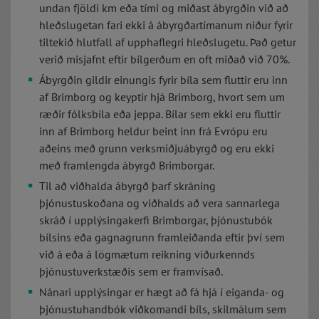
undan fjöldi km eða tími og miðast ábyrgðin við að
hleðslugetan fari ekki á ábyrgðartímanum niður fyrir
tiltekið hlutfall af upphaflegri hleðslugetu. Það getur
verið misjafnt eftir bílgerðum en oft miðað við 70%.
Ábyrgðin gildir einungis fyrir bíla sem fluttir eru inn
af Brimborg og keyptir hjá Brimborg, hvort sem um
ræðir fólksbíla eða jeppa. Bílar sem ekki eru fluttir
inn af Brimborg heldur beint inn frá Evrópu eru
aðeins með grunn verksmiðjuábyrgð og eru ekki
með framlengda ábyrgð Brimborgar.
Til að viðhalda ábyrgð þarf skráning
þjónustuskoðana og viðhalds að vera sannarlega
skráð í upplýsingakerfi Brimborgar, þjónustubók
bílsins eða gagnagrunn framleiðanda eftir því sem
við á eða á lögmætum reikning viðurkennds
þjónustuverkstæðis sem er framvísað.
Nánari upplýsingar er hægt að fá hjá í eiganda- og
þjónustuhandbók viðkomandi bíls, skilmálum sem