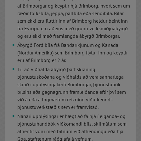
af Brimborgar og keyptir hjá Brimborg, hvort sem um
ræðir fólksbíla, jeppa, pallbíla eða sendibíla. Bílar
sem ekki eru fluttir inn af Brimborg heldur beint inn
frá Evrópu eru aðeins með grunn verksmiðjuábyrgð
og eru ekki með framlengda ábyrgð Brimborgar.
Ábyrgð Ford bíla frá Bandaríkjunum og Kanada
(Norður Ameríku) sem Brimborg flytur inn og keyptir
eru af Brimborg er 2 ár.
Til að viðhalda ábyrgð þarf skráning
þjónustuskoðana og viðhalds að vera sannarlega
skráð í upplýsingakerfi Brimborgar, þjónustubók
bílsins eða gagnagrunn framleiðanda eftir því sem
við á eða á lögmætum reikning viðurkennds
þjónustuverkstæðis sem er framvísað.
Nánari upplýsingar er hægt að fá hjá í eiganda- og
þjónustuhandbók viðkomandi bíls, skilmálum sem
afhentir voru með bílnum við afhendingu eða hjá
Góa, stafrænum ráðgjafa á vefnum.