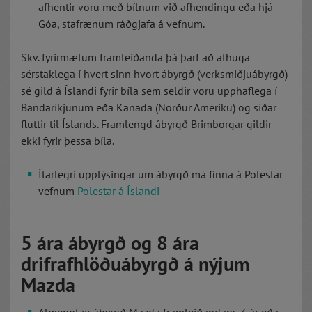
afhentir voru með bílnum við afhendingu eða hjá
Góa, stafrænum ráðgjafa á vefnum.
Skv. fyrirmælum framleiðanda þá þarf að athuga
sérstaklega í hvert sinn hvort ábyrgð (verksmiðjuábyrgð)
sé gild á Íslandi fyrir bíla sem seldir voru upphaflega í
Bandaríkjunum eða Kanada (Norður Ameríku) og síðar
fluttir til Íslands. Framlengd ábyrgð Brimborgar gildir
ekki fyrir þessa bíla.
Ítarlegri upplýsingar um ábyrgð má finna á Polestar
vefnum
Polestar á Íslandi
5 ára ábyrgð og 8 ára
drifrafhlöðuábyrgð á nýjum
Mazda