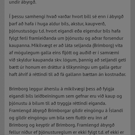
undir ábyrgð.
Í þessu samhengi hvað varðar hvort bíll sé enn í ábyrgð
þarf að hafa í huga aldur bíls, akstur, kaupverð,
þjónustusögu t.d. hvort eigandi eða eigendur bíls hafa
fylgt ferli framleiðanda um þjónustu og aðrar forsendur
kaupanna. Mikilvægt er að láta seljanda (Brimborg) vita
af mögulegum galla eins fljótt og auðið er í samræmi
við skyldur kaupanda skv. lögum, þannig að seljandi geti
bætt úr honum en dráttur á tilkynningu um galla getur
haft áhrif á réttindi til að fá gallann bættan án kostnaðar.
Brimborg leggur áherslu á mikilvægi þess að fylgja
eigandi bíls leiðbeiningum sem gefnar eru við kaup og
þjónustu á bílum til að tryggja réttindi eiganda.
Framlengd ábyrgð Brimborgar gildir eingöngu á Íslandi
og gildir eingöngu um bíla sem fluttir eru inn af
Brimborg og keyptir af Brimborg. Framlengd ábyrgð
fellur niður ef þjónustureglum er ekki fylgt t.d. ef ekki er