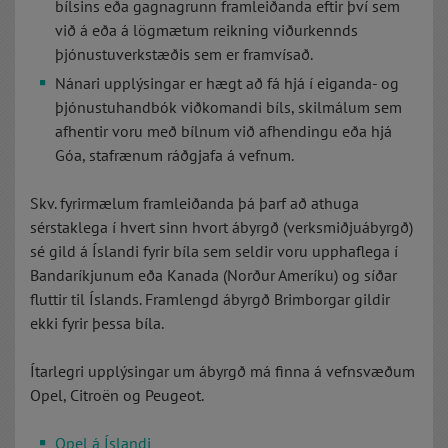
bílsins eða gagnagrunn framleiðanda eftir því sem
við á eða á lögmætum reikning viðurkennds
þjónustuverkstæðis sem er framvísað.
Nánari upplýsingar er hægt að fá hjá í eiganda- og
þjónustuhandbók viðkomandi bíls, skilmálum sem
afhentir voru með bílnum við afhendingu eða hjá
Góa, stafrænum ráðgjafa á vefnum.
Skv. fyrirmælum framleiðanda þá þarf að athuga
sérstaklega í hvert sinn hvort ábyrgð (verksmiðjuábyrgð)
sé gild á Íslandi fyrir bíla sem seldir voru upphaflega í
Bandaríkjunum eða Kanada (Norður Ameríku) og síðar
fluttir til Íslands. Framlengd ábyrgð Brimborgar gildir
ekki fyrir þessa bíla.
Ítarlegri upplýsingar um ábyrgð má finna á vefnsvæðum
Opel, Citroën og Peugeot.
Opel á Íslandi