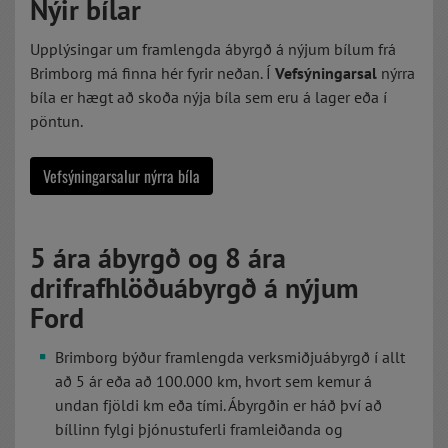
Nýir bílar
Upplýsingar um framlengda ábyrgð á nýjum bílum frá
Brimborg má finna hér fyrir neðan. Í
Vefsýningarsal
nýrra
bíla er hægt að skoða nýja bíla sem eru á lager eða í
pöntun.
Vefsýningarsalur nýrra bíla
5 ára ábyrgð og 8 ára
drifrafhlöðuábyrgð á nýjum
Ford
Brimborg býður framlengda verksmiðjuábyrgð í allt
að 5 ár eða að 100.000 km, hvort sem kemur á
undan fjöldi km eða tími. Ábyrgðin er háð því að
bíllinn fylgi þjónustuferli framleiðanda og