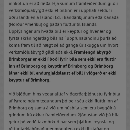
innköllun er að ræða. Hjá sumum framleiðendum gildir
verksmiðjuábyrgð ekki ef bíllinn er í upphafi seldur í
öðru landi en á Íslandi t.d. í Bandaríkjunum eða Kanada
(Norður Ameríku) og þaðan fluttur til Íslands.
Upplýsingar um hvaða bíll er keyptur og hvenær og
fyrsta skráningardag bílsins í upprunalandinu þurfa að
koma fram til að hægt sé að ganga úr skugga um hvort
verksmiðjuábyrgð gildi eða ekki.
Framlengd ábyrgð
Brimborgar er ekki í boði fyrir bíla sem ekki eru fluttir
inn af Brimborg og keyptir af Brimborg og Brimborg
lánar ekki bíl endurgjaldslaust ef bíll í viðgerð er ekki
keyptur af Brimborg.
Við bjóðum hins vegar alltaf viðgerðarþjónustu fyrir bíla
af fyrrgreindum tegundum þó þeir séu ekki fluttir inn af
Brimborg og sama á við um húsbíla sem eru byggðir á
grindum frá okkar framleiðendum. Þjónustan við þá bíla
getur þó verið takmörkuð þar sem þjálfun, reynsla og
réttur tækjabúnaður er mögulega ekki til staðar og