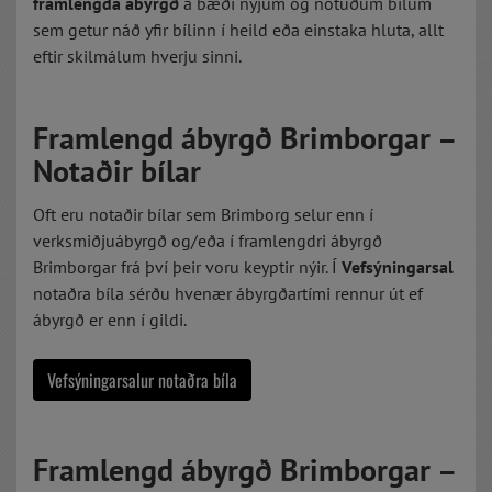
framlengda ábyrgð
á bæði nýjum og notuðum bílum
sem getur náð yfir bílinn í heild eða einstaka hluta, allt
eftir skilmálum hverju sinni.
Framlengd ábyrgð Brimborgar –
Notaðir bílar
Oft eru notaðir bílar sem Brimborg selur enn í
verksmiðjuábyrgð og/eða í framlengdri ábyrgð
Brimborgar frá því þeir voru keyptir nýir. Í
Vefsýningarsal
notaðra bíla sérðu hvenær ábyrgðartími rennur út ef
ábyrgð er enn í gildi.
Vefsýningarsalur notaðra bíla
Framlengd ábyrgð Brimborgar –