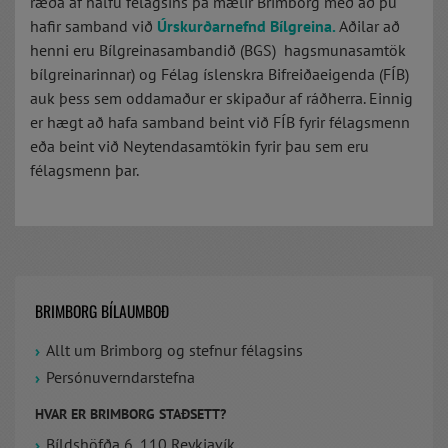
ræða af hálfu félagsins þá mælir Brimborg með að þú
hafir samband við
Úrskurðarnefnd Bílgreina.
Aðilar að
henni eru Bílgreinasambandið (BGS) hagsmunasamtök
bílgreinarinnar) og Félag íslenskra Bifreiðaeigenda (FÍB)
auk þess sem oddamaður er skipaður af ráðherra. Einnig
er hægt að hafa samband beint við FÍB fyrir félagsmenn
eða beint við Neytendasamtökin fyrir þau sem eru
félagsmenn þar.
BRIMBORG BÍLAUMBOÐ
Allt um Brimborg og stefnur félagsins
Persónuverndarstefna
HVAR ER BRIMBORG STAÐSETT?
Bíldshöfða 6, 110 Reykjavík