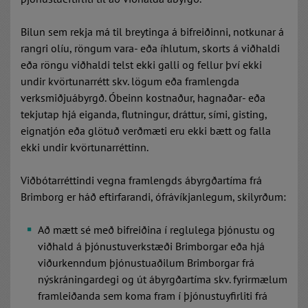
Bilun sem rekja má til breytinga á bifreiðinni, notkunar á
rangri olíu, röngum vara- eða íhlutum, skorts á viðhaldi
eða röngu viðhaldi telst ekki galli og fellur því ekki
undir kvörtunarrétt skv. lögum eða framlengda
verksmiðjuábyrgð. Óbeinn kostnaður, hagnaðar- eða
tekjutap hjá eiganda, flutningur, dráttur, sími, gisting,
eignatjón eða glötuð verðmæti eru ekki bætt og falla
ekki undir kvörtunarréttinn.
Viðbótarréttindi vegna framlengds ábyrgðartíma frá
Brimborg er háð eftirfarandi, ófrávíkjanlegum, skilyrðum:
Að mætt sé með bifreiðina í reglulega þjónustu og
viðhald á þjónustuverkstæði Brimborgar eða hjá
viðurkenndum þjónustuaðilum Brimborgar frá
nýskráningardegi og út ábyrgðartíma skv. fyrirmælum
framleiðanda sem koma fram í þjónustuyfirliti frá