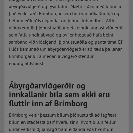
ábyrgðaviðgerð og lýsir bilun. Mætir síðan með bílinn á
það verkstæði Brimborgar sem tími var bókaður hjá og
hefur meðferðis eiganda- og þjónustuhandbók Allir
viðurkenndir þjónustuaðilar geta einnig annast viðgerðir
sem falla undir ábyrgð og því er hægt að hafa beint
samband við viðeigandi þjónustuaðila og panta tíma. Ef
í ljós kemur að um ábyrgðarviðgerð er að ræða þá lánar
Brimborgar bíl á meðan á viðgerð stendur
endurgjaldslaust.
Ábyrgðarviðgerðir og
innkallanir bíla sem ekki eru
fluttir inn af Brimborg
Brimborg veitir þessum bílum þjónustu til að lagfæra
bilun en staðfesta þarf hverju sinni hvort bilun fellur
undir verksmiðjuábyrgð framleiðanda eða hvort um