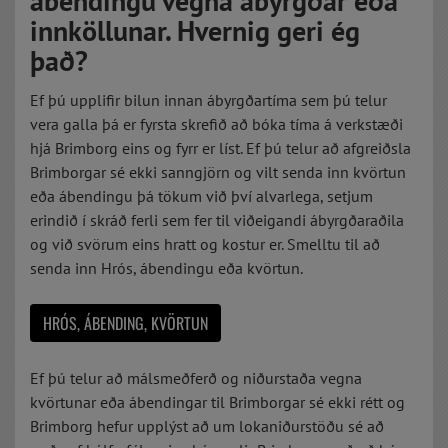
ábendingu vegna ábyrgðar eða
innköllunar. Hvernig geri ég
það?
Ef þú upplifir bilun innan ábyrgðartíma sem þú telur
vera galla þá er fyrsta skrefið að bóka tíma á verkstæði
hjá Brimborg eins og fyrr er líst. Ef þú telur að afgreiðsla
Brimborgar sé ekki sanngjörn og vilt senda inn kvörtun
eða ábendingu þá tökum við því alvarlega, setjum
erindið í skráð ferli sem fer til viðeigandi ábyrgðaraðila
og við svörum eins hratt og kostur er. Smelltu til að
senda inn Hrós, ábendingu eða kvörtun.
HRÓS, ÁBENDING, KVÖRTUN
Ef þú telur að málsmeðferð og niðurstaða vegna
kvörtunar eða ábendingar til Brimborgar sé ekki rétt og
Brimborg hefur upplýst að um lokaniðurstöðu sé að