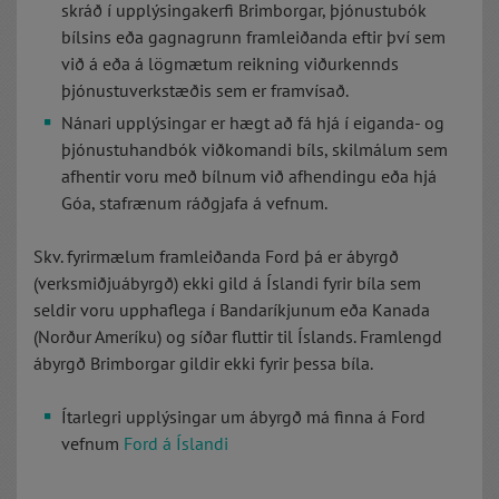
skráð í upplýsingakerfi Brimborgar, þjónustubók
bílsins eða gagnagrunn framleiðanda eftir því sem
við á eða á lögmætum reikning viðurkennds
þjónustuverkstæðis sem er framvísað.
Nánari upplýsingar er hægt að fá hjá í eiganda- og
þjónustuhandbók viðkomandi bíls, skilmálum sem
afhentir voru með bílnum við afhendingu eða hjá
Góa, stafrænum ráðgjafa á vefnum.
Skv. fyrirmælum framleiðanda Ford þá er ábyrgð
(verksmiðjuábyrgð) ekki gild á Íslandi fyrir bíla sem
seldir voru upphaflega í Bandaríkjunum eða Kanada
(Norður Ameríku) og síðar fluttir til Íslands. Framlengd
ábyrgð Brimborgar gildir ekki fyrir þessa bíla.
Ítarlegri upplýsingar um ábyrgð má finna á Ford
vefnum
Ford á Íslandi