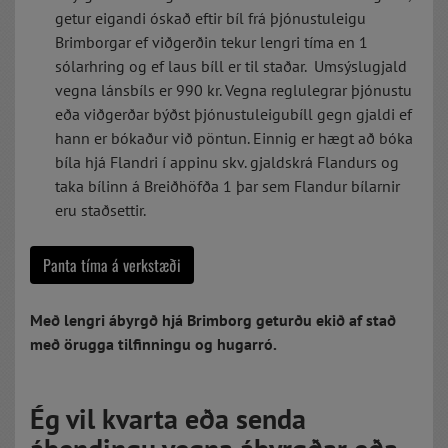
getur eigandi óskað eftir bíl frá þjónustuleigu
Brimborgar ef viðgerðin tekur lengri tíma en 1
sólarhring og ef laus bíll er til staðar. Umsýslugjald
vegna lánsbíls er 990 kr. Vegna reglulegrar þjónustu
eða viðgerðar býðst þjónustuleigubíll gegn gjaldi ef
hann er bókaður við pöntun. Einnig er hægt að bóka
bíla hjá Flandri í appinu skv. gjaldskrá Flandurs og
taka bílinn á Breiðhöfða 1 þar sem Flandur bílarnir
eru staðsettir.
Panta tíma á verkstæði
Með lengri ábyrgð hjá Brimborg geturðu ekið af stað
með örugga tilfinningu og hugarró.
Ég vil kvarta eða senda