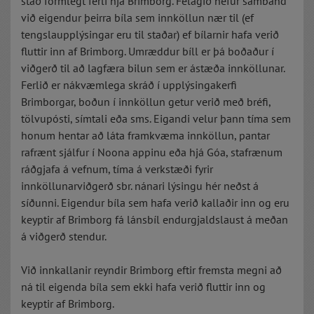
stað formlegt ferli hjá Brimborg. Félagið hefur samband
við eigendur þeirra bíla sem innköllun nær til (ef
tengslaupplýsingar eru til staðar) ef bílarnir hafa verið
fluttir inn af Brimborg. Umræddur bíll er þá boðaður í
viðgerð til að lagfæra bilun sem er ástæða innköllunar.
Ferlið er nákvæmlega skráð í upplýsingakerfi
Brimborgar, boðun í innköllun getur verið með bréfi,
tölvupósti, símtali eða sms. Eigandi velur þann tíma sem
honum hentar að láta framkvæma innköllun, pantar
rafrænt sjálfur í Noona appinu eða hjá Góa, stafrænum
ráðgjafa á vefnum, tíma á verkstæði fyrir
innköllunarviðgerð sbr. nánari lýsingu hér neðst á
síðunni. Eigendur bíla sem hafa verið kallaðir inn og eru
keyptir af Brimborg fá lánsbíl endurgjaldslaust á meðan
á viðgerð stendur.
Við innkallanir reyndir Brimborg eftir fremsta megni að
ná til eigenda bíla sem ekki hafa verið fluttir inn og
keyptir af Brimborg.