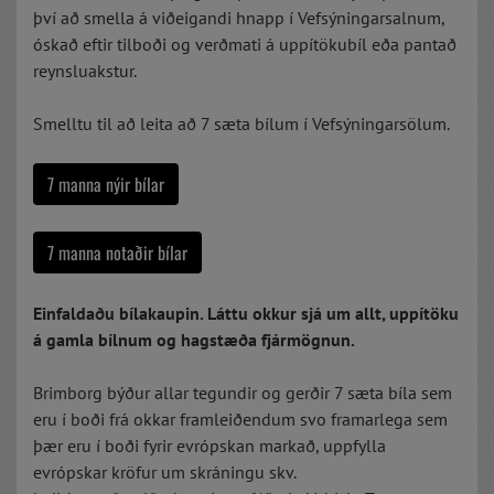
því að smella á viðeigandi hnapp í Vefsýningarsalnum,
óskað eftir tilboði og verðmati á uppítökubíl eða pantað
reynsluakstur.
Smelltu til að leita að 7 sæta bílum í Vefsýningarsölum.
7 manna nýir bílar
7 manna notaðir bílar
Einfaldaðu bílakaupin. Láttu okkur sjá um allt, uppítöku
á gamla bílnum og hagstæða fjármögnun.
Brimborg býður allar tegundir og gerðir 7 sæta bíla sem
eru í boði frá okkar framleiðendum svo framarlega sem
þær eru í boði fyrir evrópskan markað, uppfylla
evrópskar kröfur um skráningu skv.