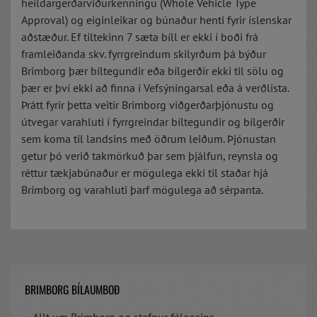
heildargerðarviðurkenningu (Whole Vehicle Type
Approval) og eiginleikar og búnaður henti fyrir íslenskar
aðstæður. Ef tiltekinn 7 sæta bíll er ekki í boði frá
framleiðanda skv. fyrrgreindum skilyrðum þá býður
Brimborg þær bíltegundir eða bílgerðir ekki til sölu og
þær er því ekki að finna í Vefsýningarsal eða á verðlista.
Þrátt fyrir þetta veitir Brimborg viðgerðarþjónustu og
útvegar varahluti í fyrrgreindar bíltegundir og bílgerðir
sem koma til landsins með öðrum leiðum. Þjónustan
getur þó verið takmörkuð þar sem þjálfun, reynsla og
réttur tækjabúnaður er mögulega ekki til staðar hjá
Brimborg og varahluti þarf mögulega að sérpanta.
BRIMBORG BÍLAUMBOÐ