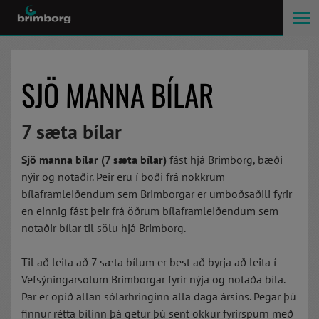
SJÖ MANNA BÍLAR
7 sæta bílar
Sjö manna bílar (7 sæta bílar)
fást hjá Brimborg, bæði
nýir og notaðir. Þeir eru í boði frá nokkrum
bílaframleiðendum sem Brimborgar er umboðsaðili fyrir
en einnig fást þeir frá öðrum bílaframleiðendum sem
notaðir bílar til sölu hjá Brimborg.
Til að leita að 7 sæta bílum er best að byrja að leita í
Vefsýningarsölum Brimborgar fyrir nýja og notaða bíla.
Þar er opið allan sólarhringinn alla daga ársins. Þegar þú
finnur rétta bílinn þá getur þú sent okkur fyrirspurn með