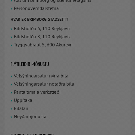
Allt um Brimborg og stefnur félagsins
Persónuverndarstefna
HVAR ER BRIMBORG STAÐSETT?
Bíldshöfða 6, 110 Reykjavík
Bíldshöfða 8, 110 Reykjavík
Tryggvabraut 5, 600 Akureyri
FLÝTILEIÐIR ÞJÓNUSTU
Vefsýningarsalur nýrra bíla
Vefsýningarsalur notaðra bíla
Panta tíma á verkstæði
Uppítaka
Bílalán
Neyðarþjónusta