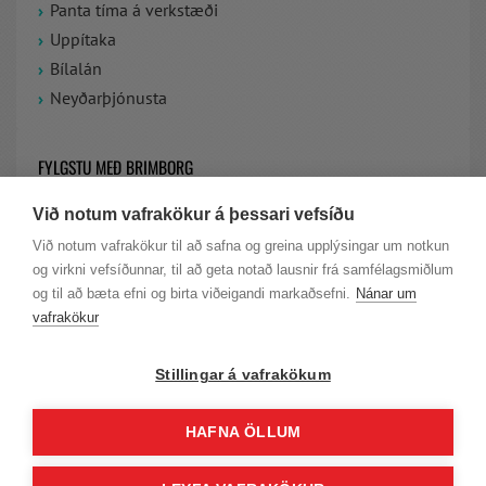
Panta tíma á verkstæði
Uppítaka
Bílalán
Neyðarþjónusta
FYLGSTU MEÐ BRIMBORG
Við notum vafrakökur á þessari vefsíðu
VIÐ ERUM Á FACEBOOK
Við notum vafrakökur til að safna og greina upplýsingar um notkun
og virkni vefsíðunnar, til að geta notað lausnir frá samfélagsmiðlum
LAUS STÖRF HJÁ BRIMBORG
og til að bæta efni og birta viðeigandi markaðsefni.
Nánar um
vafrakökur
Stillingar á vafrakökum
HAFNA ÖLLUM
© Höfundarréttur Brimborg |
Persónuvernd
|
Skilmálar
| KT. 701277-