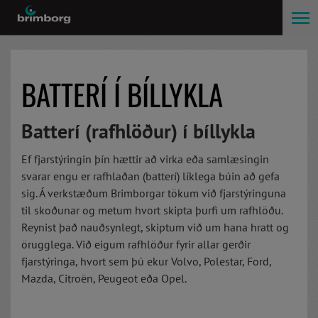
BATTERÍ Í BÍLLYKLA
Batterí (rafhlöður) í bíllykla
Ef fjarstýringin þín hættir að virka eða samlæsingin
svarar engu er rafhlaðan (batterí) líklega búin að gefa
sig. Á verkstæðum Brimborgar tökum við fjarstýringuna
til skoðunar og metum hvort skipta þurfi um rafhlöðu.
Reynist það nauðsynlegt, skiptum við um hana hratt og
örugglega. Við eigum rafhlöður fyrir allar gerðir
fjarstýringa, hvort sem þú ekur Volvo, Polestar, Ford,
Mazda, Citroën, Peugeot eða Opel.