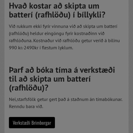
Hvað kostar að skipta um
batterí (rafhlöðu) í bíllykli?
Við rukkum ekki fyrir vinnuna við að skipta um batterí
(rafhlöðu) heldur eingöngu fyrir kostnaðinn við
rafhlöðuna. Kostnaður við rafhlöðu getur verið á bilinu
990 kr.-2490kr í flestum lyklum.
Þarf að bóka tíma á verkstæði
til að skipta um batterí
(rafhlöðu)?
Nei,starfsfólk getur gert það á staðnum án tímabókunar.
Renndu bara við.
Verkstæði Brimborgar