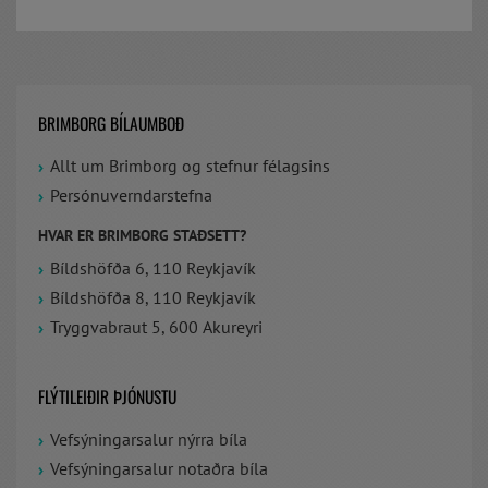
BRIMBORG BÍLAUMBOÐ
Allt um Brimborg og stefnur félagsins
Persónuverndarstefna
HVAR ER BRIMBORG STAÐSETT?
Bíldshöfða 6, 110 Reykjavík
Bíldshöfða 8, 110 Reykjavík
Tryggvabraut 5, 600 Akureyri
FLÝTILEIÐIR ÞJÓNUSTU
Vefsýningarsalur nýrra bíla
Vefsýningarsalur notaðra bíla