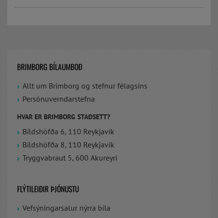
BRIMBORG BÍLAUMBOÐ
Allt um Brimborg og stefnur félagsins
Persónuverndarstefna
HVAR ER BRIMBORG STAÐSETT?
Bíldshöfða 6, 110 Reykjavík
Bíldshöfða 8, 110 Reykjavík
Tryggvabraut 5, 600 Akureyri
FLÝTILEIÐIR ÞJÓNUSTU
Vefsýningarsalur nýrra bíla