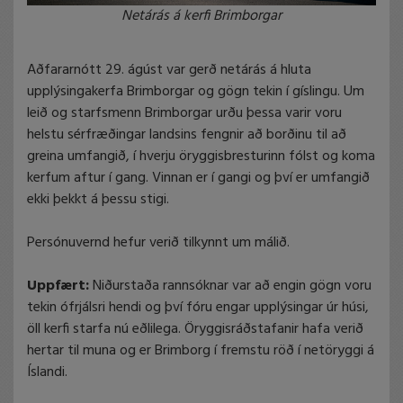
Netárás á kerfi Brimborgar
Aðfararnótt 29. ágúst var gerð netárás á hluta
upplýsingakerfa Brimborgar og gögn tekin í gíslingu. Um
leið og starfsmenn Brimborgar urðu þessa varir voru
helstu sérfræðingar landsins fengnir að borðinu til að
greina umfangið, í hverju öryggisbresturinn fólst og koma
kerfum aftur í gang. Vinnan er í gangi og því er umfangið
ekki þekkt á þessu stigi.
Persónuvernd hefur verið tilkynnt um málið.
Uppfært:
Niðurstaða rannsóknar var að engin gögn voru
tekin ófrjálsri hendi og því fóru engar upplýsingar úr húsi,
öll kerfi starfa nú eðlilega. Öryggisráðstafanir hafa verið
hertar til muna og er Brimborg í fremstu röð í netöryggi á
Íslandi.