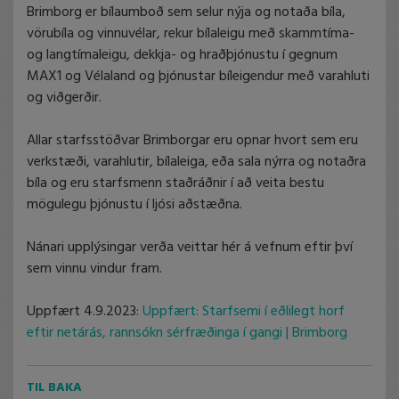
Brimborg er bílaumboð sem selur nýja og notaða bíla,
vörubíla og vinnuvélar, rekur bílaleigu með skammtíma-
og langtímaleigu, dekkja- og hraðþjónustu í gegnum
MAX1 og Vélaland og þjónustar bíleigendur með varahluti
og viðgerðir.
Allar starfsstöðvar Brimborgar eru opnar hvort sem eru
verkstæði, varahlutir, bílaleiga, eða sala nýrra og notaðra
bíla og eru starfsmenn staðráðnir í að veita bestu
mögulegu þjónustu í ljósi aðstæðna.
Nánari upplýsingar verða veittar hér á vefnum eftir því
sem vinnu vindur fram.
Uppfært 4.9.2023:
Uppfært: Starfsemi í eðlilegt horf
eftir netárás, rannsókn sérfræðinga í gangi | Brimborg
TIL BAKA