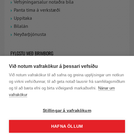
Vefsýningarsalur notaðra bíla
Panta tíma á verkstæði
Uppítaka
Bílalán
Neyðarþjónusta
FYLGSTU MEÐ BRIMBORG
Við notum vafrakökur á þessari vefsíðu
VIÐ ERUM Á FACEBOOK
Við notum vafrakökur til að safna og greina upplýsingar um notkun
og virkni vefsíðunnar, til að geta notað lausnir frá samfélagsmiðlum
LAUS STÖRF HJÁ BRIMBORG
og til að bæta efni og birta viðeigandi markaðsefni.
Nánar um
vafrakökur
Stillingar á vafrakökum
HAFNA ÖLLUM