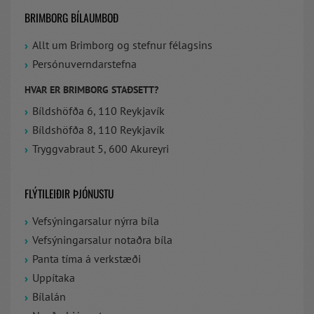
BRIMBORG BÍLAUMBOÐ
Allt um Brimborg og stefnur félagsins
Persónuverndarstefna
HVAR ER BRIMBORG STAÐSETT?
Bíldshöfða 6, 110 Reykjavík
Bíldshöfða 8, 110 Reykjavík
Tryggvabraut 5, 600 Akureyri
FLÝTILEIÐIR ÞJÓNUSTU
Vefsýningarsalur nýrra bíla
Vefsýningarsalur notaðra bíla
Panta tíma á verkstæði
Uppítaka
Bílalán