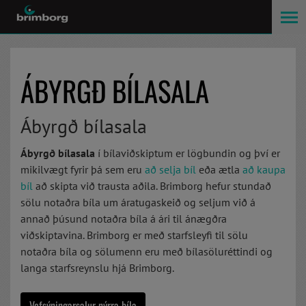
ÁBYRGÐ BÍLASALA
Ábyrgð bílasala
Ábyrgð bílasala
í bílaviðskiptum er lögbundin og
því er
mikilvægt fyrir þá sem eru
að selja bíl
eða ætla
að kaupa
bíl
að skipta við trausta aðila. Brimborg hefur stundað
sölu notaðra bíla um áratugaskeið og seljum við á
annað þúsund notaðra bíla á ári til ánægðra
viðskiptavina. Brimborg er með starfsleyfi til sölu
notaðra bíla og sölumenn eru með bílasöluréttindi og
langa starfsreynslu hjá Brimborg.
Vefsýningarsalur nýrra bíla