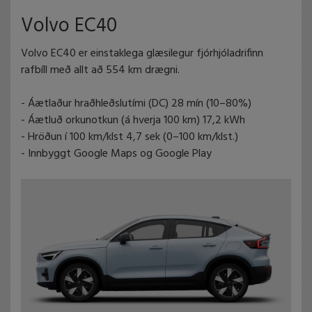
Volvo EC40
Volvo EC40 er einstaklega glæsilegur fjórhjóladrifinn
rafbíll með allt að 554 km drægni.
- Áætlaður hraðhleðslutími (DC) 28 mín (10–80%)
- Áætluð orkunotkun (á hverja 100 km) 17,2 kWh
- Hröðun í 100 km/klst 4,7 sek (0–100 km/klst.)
- Innbyggt Google Maps og Google Play