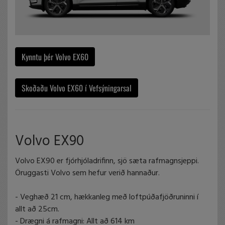
Kynntu þér Volvo EX60
Skoðaðu Volvo EX60 í Vefsýningarsal
Volvo EX90
Volvo EX90 er fjórhjóladrifinn, sjö sæta rafmagnsjeppi.
Öruggasti Volvo sem hefur verið hannaður.
- Veghæð 21 cm, hækkanleg með loftpúðafjöðruninni í
allt að 25cm.
- Drægni á rafmagni: Allt að 614 km