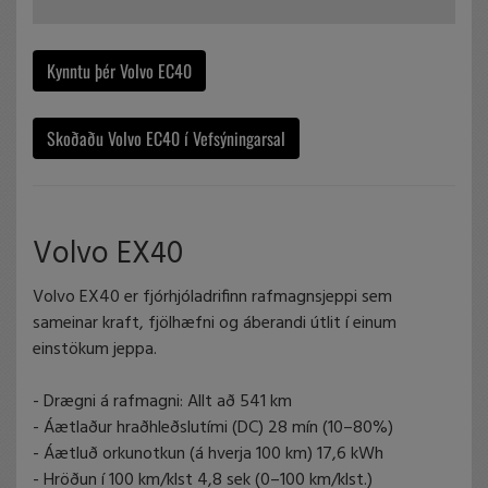
Kynntu þér Volvo EC40
Skoðaðu Volvo EC40 í Vefsýningarsal
Volvo EX40
Volvo EX40 er fjórhjóladrifinn rafmagnsjeppi sem
sameinar kraft, fjölhæfni og áberandi útlit í einum
einstökum jeppa.
- Drægni á rafmagni: Allt að 541 km
- Áætlaður hraðhleðslutími (DC) 28 mín (10–80%)
- Áætluð orkunotkun (á hverja 100 km) 17,6 kWh
- Hröðun í 100 km/klst 4,8 sek (0–100 km/klst.)