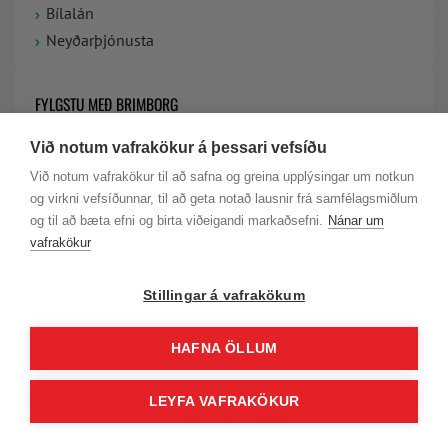
Bílalán
Neyðarþjónusta
FYLGSTU MEÐ BRIMBORG
Við notum vafrakökur á þessari vefsíðu
VIÐ ERUM Á FACEBOOK
Við notum vafrakökur til að safna og greina upplýsingar um notkun
og virkni vefsíðunnar, til að geta notað lausnir frá samfélagsmiðlum
LAUS STÖRF HJÁ BRIMBORG
og til að bæta efni og birta viðeigandi markaðsefni.
Nánar um
vafrakökur
Stillingar á vafrakökum
HAFNA ÖLLUM
© Höfundarréttur Brimborg |
Persónuvernd
|
Skilmálar
| KT. 701277-
LEYFA VAFRAKÖKUR
0239 | VSK.NR. 11650