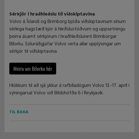
Sérkjör í hraðhleðslu til viðskiptavina
Volvo á Íslandi og Brimborg bjóða viðskiptavinum sínum
sérlega hagstæð kjör á hleðslustöðvum og uppsetningu
þeirra ásamt sérkjörum í hraðhleðsluneti Brimborgar
Bílorku. Söluráðgjafar Volvo veita allar upplýsingar um
sérkjör til viðskiptavina.
Meira um Bílorku hér
Hlökkum til að sjá ykkur á rafbíladögum Volvo 13.-17. apríl í
sýningarsal Volvo við Bíldshöfða 6 í Reykjavík.
TIL BAKA