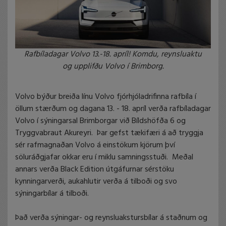
Rafbíladagar Volvo 13.-18. apríl! Komdu, reynsluaktu
og upplifðu Volvo í Brimborg.
Volvo býður breiða línu Volvo fjórhjóladrifinna rafbíla í
öllum stærðum og dagana 13. - 18. apríl verða rafbíladagar
Volvo í sýningarsal Brimborgar við Bíldshöfða 6 og
Tryggvabraut Akureyri. Þar gefst tækifæri á að tryggja
sér rafmagnaðan Volvo á einstökum kjörum því
söluráðgjafar okkar eru í miklu samningsstuði. Meðal
annars verða Black Edition útgáfurnar sérstöku
kynningarverði, aukahlutir verða á tilboði og svo
sýningarbílar á tilboði.
Það verða sýningar- og reynsluakstursbílar á staðnum
og