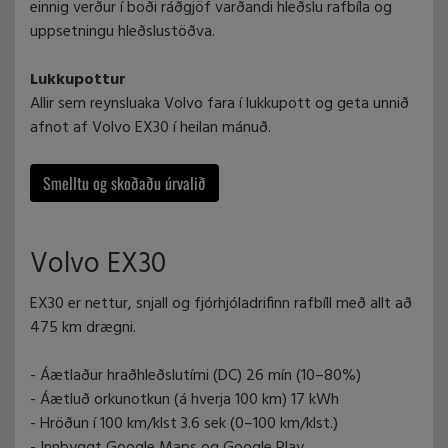
einnig verður í boði ráðgjöf varðandi hleðslu rafbíla og
uppsetningu hleðslustöðva.
Lukkupottur
Allir sem reynsluaka Volvo fara í lukkupott og geta unnið
afnot af Volvo EX30 í heilan mánuð.
Smelltu og skoðaðu úrvalið
Volvo EX30
EX30 er nettur, snjall og fjórhjóladrifinn rafbíll með allt að
475 km drægni.
- Áætlaður hraðhleðslutími (DC) 26 mín (10–80%)
- Áætluð orkunotkun (á hverja 100 km) 17 kWh
- Hröðun í 100 km/klst 3.6 sek (0–100 km/klst.)