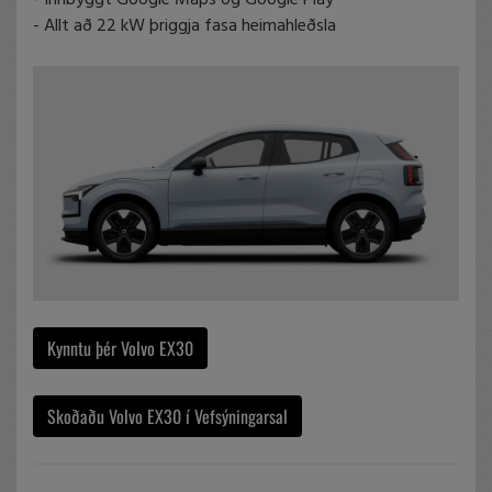
- Innbyggt Google Maps og Google Play
- Allt að 22 kW þriggja fasa heimahleðsla
Kynntu þér Volvo EX30
Skoðaðu Volvo EX30 í Vefsýningarsal