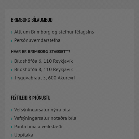
BRIMBORG BÍLAUMBOÐ
Allt um Brimborg og stefnur félagsins
Persónuverndarstefna
HVAR ER BRIMBORG STAÐSETT?
Bíldshöfða 6, 110 Reykjavík
Bíldshöfða 8, 110 Reykjavík
Tryggvabraut 5, 600 Akureyri
FLÝTILEIÐIR ÞJÓNUSTU
Vefsýningarsalur nýrra bíla
Vefsýningarsalur notaðra bíla
Panta tíma á verkstæði
Uppítaka