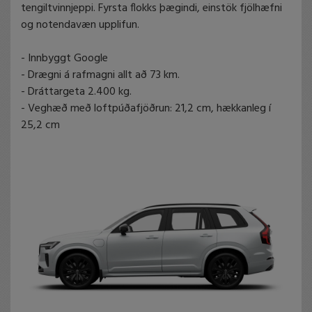
tengiltvinnjeppi. Fyrsta flokks þægindi, einstök fjölhæfni
og notendavæn upplifun.
- Innbyggt Google
- Drægni á rafmagni allt að 73 km.
- Dráttargeta 2.400 kg.
- Veghæð með loftpúðafjöðrun: 21,2 cm, hækkanleg í
25,2 cm