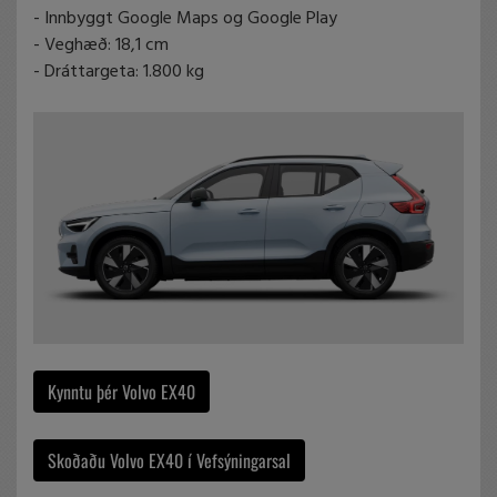
- Innbyggt Google Maps og Google Play
- Veghæð: 18,1 cm
- Dráttargeta: 1.800 kg
Kynntu þér Volvo EX40
Skoðaðu Volvo EX40 í Vefsýningarsal