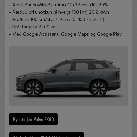
- Áætlaður hraðhleðslutími (DC) 32 mín (10–80%)
- Áætluð orkunotkun (á hverja 100 km) 20,8 kWh
- Hröðun í 100 km/klst 4.9 sek (0–100 km/klst.)
- Dráttargeta 2200 kg
- Með Google Assistant, Google Maps og Google Play
Kynntu þér Volvo EX90