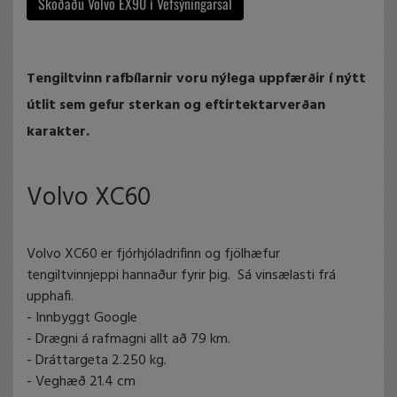
Skoðaðu Volvo EX90 í Vefsýningarsal
Tengiltvinn rafbílarnir voru nýlega uppfærðir í nýtt
útlit sem gefur sterkan og eftirtektarverðan
karakter.
Volvo XC60
Volvo XC60 er fjórhjóladrifinn og fjölhæfur
tengiltvinnjeppi hannaður fyrir þig. Sá vinsælasti frá
upphafi.
- Innbyggt Google
- Drægni á rafmagni allt að 79 km.
- Dráttargeta 2.250 kg.
- Veghæð 21.4 cm