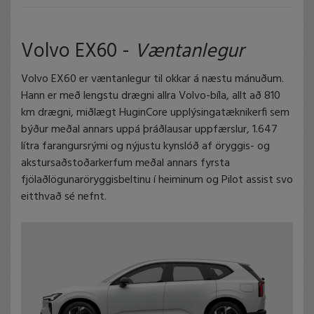
Volvo EX60 -
Væntanlegur
Volvo EX60 er væntanlegur til okkar á næstu mánuðum.
Hann er með lengstu drægni allra Volvo-bíla, allt að 810
km drægni, miðlægt HuginCore upplýsingatæknikerfi sem
býður meðal annars uppá þráðlausar uppfærslur, 1.647
lítra farangursrými og nýjustu kynslóð af öryggis- og
akstursaðstoðarkerfum meðal annars fyrsta
fjölaðlögunaröryggisbeltinu í heiminum og Pilot assist svo
eitthvað sé nefnt.