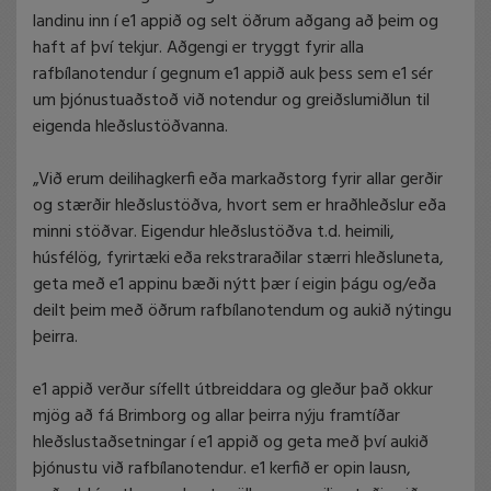
landinu inn í e1 appið og selt öðrum aðgang að þeim og
haft af því tekjur. Aðgengi er tryggt fyrir alla
rafbílanotendur í gegnum e1 appið auk þess sem e1 sér
um þjónustuaðstoð við notendur og greiðslumiðlun til
eigenda hleðslustöðvanna.
„Við erum deilihagkerfi eða markaðstorg fyrir allar gerðir
og stærðir hleðslustöðva, hvort sem er hraðhleðslur eða
minni stöðvar. Eigendur hleðslustöðva t.d. heimili,
húsfélög, fyrirtæki eða rekstraraðilar stærri hleðsluneta,
geta með e1 appinu bæði nýtt þær í eigin þágu og/eða
deilt þeim með öðrum rafbílanotendum og aukið nýtingu
þeirra.
e1 appið verður sífellt útbreiddara og gleður það okkur
mjög að fá Brimborg og allar þeirra nýju framtíðar
hleðslustaðsetningar í e1 appið og geta með því aukið
þjónustu við rafbílanotendur. e1 kerfið er opin lausn,