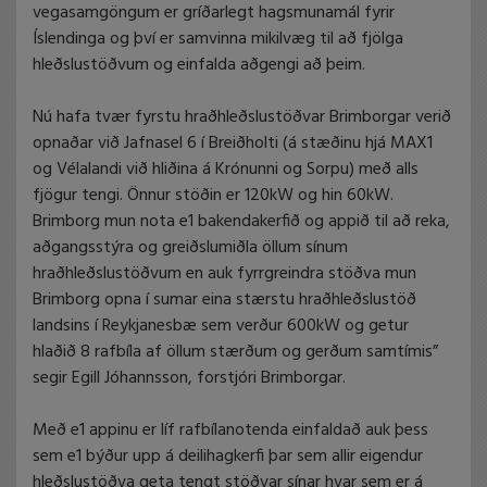
vegasamgöngum er gríðarlegt hagsmunamál fyrir
Íslendinga og því er samvinna mikilvæg til að fjölga
hleðslustöðvum og einfalda aðgengi að þeim.
Nú hafa tvær fyrstu hraðhleðslustöðvar Brimborgar verið
opnaðar við Jafnasel 6 í Breiðholti (á stæðinu hjá MAX1
og Vélalandi við hliðina á Krónunni og Sorpu) með alls
fjögur tengi. Önnur stöðin er 120kW og hin 60kW.
Brimborg mun nota e1 bakendakerfið og appið til að reka,
aðgangsstýra og greiðslumiðla öllum sínum
hraðhleðslustöðvum en auk fyrrgreindra stöðva mun
Brimborg opna í sumar eina stærstu hraðhleðslustöð
landsins í Reykjanesbæ sem verður 600kW og getur
hlaðið 8 rafbíla af öllum stærðum og gerðum samtímis”
segir Egill Jóhannsson, forstjóri Brimborgar.
Með e1 appinu er líf rafbílanotenda einfaldað auk þess
sem e1 býður upp á deilihagkerfi þar sem allir eigendur
hleðslustöðva geta tengt stöðvar sínar hvar sem er á