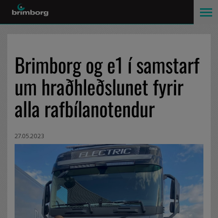
Brimborg og e1 í samstarf
um hraðhleðslunet fyrir
alla rafbílanotendur
27.05.2023