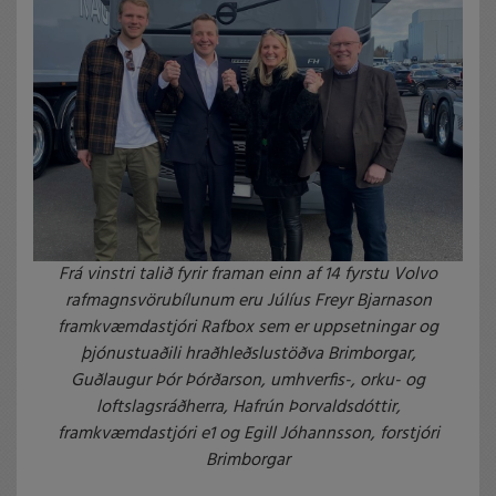
Frá vinstri talið fyrir framan einn af 14 fyrstu Volvo
rafmagnsvörubílunum eru Júlíus Freyr Bjarnason
framkvæmdastjóri Rafbox sem er uppsetningar og
þjónustuaðili hraðhleðslustöðva Brimborgar,
Guðlaugur Þór Þórðarson, umhverfis-, orku- og
loftslagsráðherra, Hafrún Þorvaldsdóttir,
framkvæmdastjóri e1 og Egill Jóhannsson, forstjóri
Brimborgar