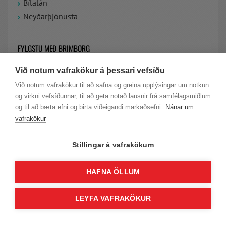
Bílalán
Neyðarþjónusta
FYLGSTU MEÐ BRIMBORG
Við notum vafrakökur á þessari vefsíðu
VIÐ ERUM Á FACEBOOK
Við notum vafrakökur til að safna og greina upplýsingar um notkun
og virkni vefsíðunnar, til að geta notað lausnir frá samfélagsmiðlum
LAUS STÖRF HJÁ BRIMBORG
og til að bæta efni og birta viðeigandi markaðsefni.
Nánar um
vafrakökur
Stillingar á vafrakökum
HAFNA ÖLLUM
© Höfundarréttur Brimborg |
Persónuvernd
|
Skilmálar
| KT. 701277-
LEYFA VAFRAKÖKUR
0239 | VSK.NR. 11650