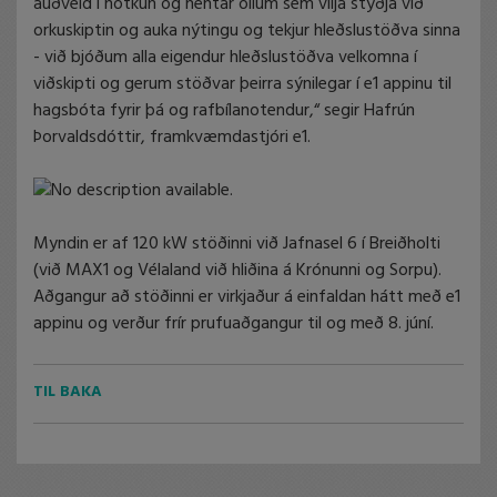
auðveld í notkun og hentar öllum sem vilja styðja við
orkuskiptin og auka nýtingu og tekjur hleðslustöðva sinna
- við bjóðum alla eigendur hleðslustöðva velkomna í
viðskipti og gerum stöðvar þeirra sýnilegar í e1 appinu til
hagsbóta fyrir þá og rafbílanotendur,“ segir Hafrún
Þorvaldsdóttir, framkvæmdastjóri e1.
Myndin er af 120 kW stöðinni við Jafnasel 6 í Breiðholti
(við MAX1 og Vélaland við hliðina á Krónunni og Sorpu).
Aðgangur að stöðinni er virkjaður á einfaldan hátt með e1
appinu og verður frír prufuaðgangur til og með 8. júní.
TIL BAKA