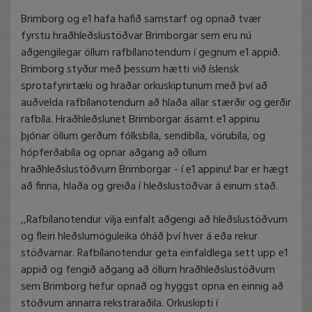
Brimborg og e1 hafa hafið samstarf og opnað tvær
fyrstu hraðhleðslustöðvar Brimborgar sem eru nú
aðgengilegar öllum rafbílanotendum í gegnum e1 appið.
Brimborg styður með þessum hætti við íslensk
sprotafyrirtæki og hraðar orkuskiptunum með því að
auðvelda rafbílanotendum að hlaða allar stærðir og gerðir
rafbíla. Hraðhleðslunet Brimborgar ásamt e1 appinu
þjónar öllum gerðum fólksbíla, sendibíla, vörubíla, og
hópferðabíla og opnar aðgang að öllum
hraðhleðslustöðvum Brimborgar - í e1 appinu! Þar er hægt
að finna, hlaða og greiða í hleðslustöðvar á einum stað.
,,Rafbílanotendur vilja einfalt aðgengi að hleðslustöðvum
og fleiri hleðslumöguleika óháð því hver á eða rekur
stöðvarnar. Rafbílanotendur geta einfaldlega sett upp e1
appið og fengið aðgang að öllum hraðhleðslustöðvum
sem Brimborg hefur opnað og hyggst opna en einnig að
stöðvum annarra rekstraraðila. Orkuskipti í