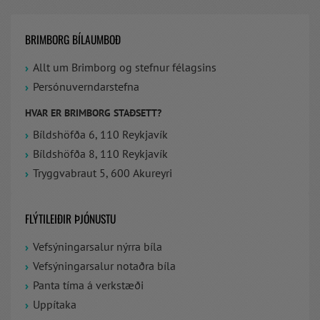
BRIMBORG BÍLAUMBOÐ
Allt um Brimborg og stefnur félagsins
Persónuverndarstefna
HVAR ER BRIMBORG STAÐSETT?
Bíldshöfða 6, 110 Reykjavík
Bíldshöfða 8, 110 Reykjavík
Tryggvabraut 5, 600 Akureyri
FLÝTILEIÐIR ÞJÓNUSTU
Vefsýningarsalur nýrra bíla
Vefsýningarsalur notaðra bíla
Panta tíma á verkstæði
Uppítaka