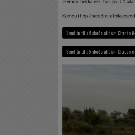
skemmir heldur ekki fyrir því C4 bílar
Komdu í hóp ánægðra rafbílaeigend
Smelltu til að skoða allt um Citroën ë
Smelltu til að skoða allt um Citroën ë