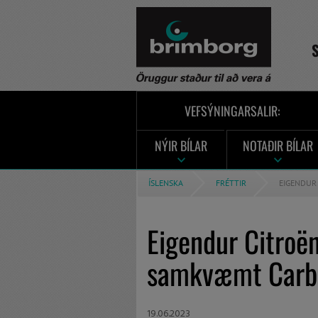
VEFSÝNINGARSALIR:
NÝIR BÍLAR
NOTAÐIR BÍLAR
ÍSLENSKA
FRÉTTIR
EIGENDUR
Eigendur Citroën
samkvæmt Carb
19.06.2023