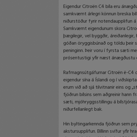
Eigendur Citroën C4 bíla eru ánægðas
samkvæmt árlegri könnun breska bíl
niðurstöður fyrir notendaupplifun á
Samkvæmt eigendunum skora Citroën 
þægilegir, vel byggðir, áreiðanlegir,
góðan öryggisbúnað og töldu þeir sig
peninginn. Þeir voru í fyrsta sæti m
prósentustigi yfir næst ánægðustu 
Rafmagnsútgáfurnar Citroën ë-C4 o
eigendur sína á Íslandi og í viðski
erum við að sjá tilvitnanir eins og 
fjöðrun bílsins sem aðgreinir hann 
sæti, mjóhryggsstillingu á bílstjór
niðurfellanlegt bak.
Hin byltingarkennda fjöðrun sem prýð
akstursupplifun. Bíllinn svífur yfir