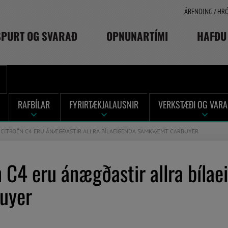
ÁBENDING / HR
SPURT OG SVARAÐ
OPNUNARTÍMI
HAFÐU
RAFBÍLAR
FYRIRTÆKJALAUSNIR
VERKSTÆÐI OG VARA
 CITROËN C4 ERU ÁNÆGÐASTIR ALLRA BÍLAEIGENDA SAMKVÆMT CARBUYER
 C4 eru ánægðastir allra bílae
uyer