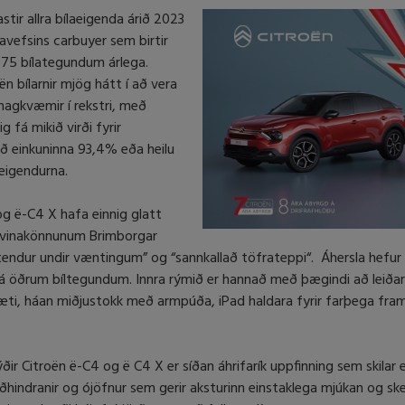
tir allra bílaeigenda árið 2023
avefsins carbuyer sem birtir
 75 bílategundum árlega.
bílarnir mjög hátt í að vera
 hagkvæmir í rekstri, með
 fá mikið virði fyrir
eð einkuninna 93,4% eða heilu
eigendurna.
g ë-C4 X hafa einnig glatt
ptavinakönnunum Brimborgar
„stendur undir væntingum” og “sannkallað töfrateppi“. Áhersla hefur
frá öðrum bíltegundum. Innra rýmið er hannað með þægindi að leiðar
asæti, háan miðjustokk með armpúða, iPad haldara fyrir farþega fr
ir Citroën ë-C4 og ë C4 X er síðan áhrifarík uppfinning sem skilar 
 hraðhindranir og ójöfnur sem gerir aksturinn einstaklega mjúkan og s