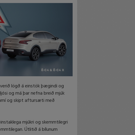
 verið lögð á einstök þægindi og
ljósi og má þar nefna breið mjúk
ammí og skipt aftursæti með
einstaklega mjúkri og skemmtilegri
kemmtilegan. Útlitið á bílunum