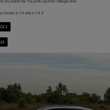
nir eru bæði háir frá jörðu og með fallegar línur.
a Citroën ë-C4 eða ë-C4 X
-C4 X
-C4