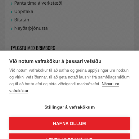
Panta tíma á verkstæði
Uppítaka
Bílalán
Neyðarþjónusta
FYLGSTU MEÐ BRIMBORG
Við notum vafrakökur á þessari vefsíðu
VIÐ ERUM Á FACEBOOK
Við notum vafrakökur til að safna og greina upplýsingar um notkun
og virkni vefsíðunnar, til að geta notað lausnir frá samfélagsmiðlum
LAUS STÖRF HJÁ BRIMBORG
og til að bæta efni og birta viðeigandi markaðsefni.
Nánar um
vafrakökur
Stillingar á vafrakökum
HAFNA ÖLLUM
© Höfundarréttur Brimborg |
Persónuvernd
|
Skilmálar
| KT. 701277-