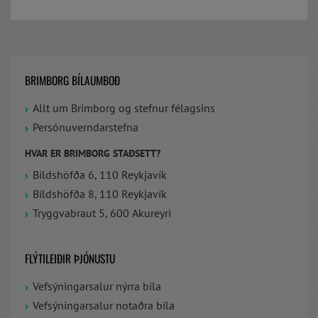
BRIMBORG BÍLAUMBOÐ
Allt um Brimborg og stefnur félagsins
Persónuverndarstefna
HVAR ER BRIMBORG STAÐSETT?
Bíldshöfða 6, 110 Reykjavík
Bíldshöfða 8, 110 Reykjavík
Tryggvabraut 5, 600 Akureyri
FLÝTILEIÐIR ÞJÓNUSTU
Vefsýningarsalur nýrra bíla
Vefsýningarsalur notaðra bíla