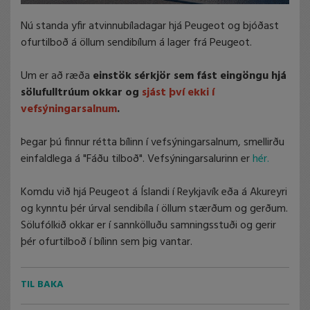
Nú standa yfir atvinnubíladagar hjá Peugeot og bjóðast
ofurtilboð á öllum sendibílum á lager frá Peugeot.
Um er að ræða
einstök sérkjör sem fást eingöngu hjá
sölufulltrúum okkar og
sjást því ekki í
vefsýningarsalnum
.
Þegar þú finnur rétta bílinn í vefsýningarsalnum, smellirðu
einfaldlega á "Fáðu tilboð". Vefsýningarsalurinn er
hér.
Komdu við hjá Peugeot á Íslandi í Reykjavík eða á Akureyri
og kynntu þér úrval sendibíla í öllum stærðum og gerðum.
Sölufólkið okkar er í sannkölluðu samningsstuði og gerir
þér ofurtilboð í bílinn sem þig vantar.
TIL BAKA