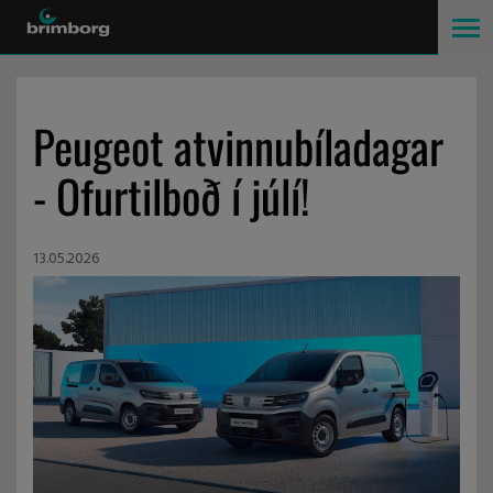
Peugeot atvinnubíladagar
- Ofurtilboð í júlí!
13.05.2026