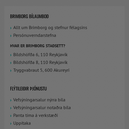
BRIMBORG BÍLAUMBOÐ
Allt um Brimborg og stefnur félagsins
Persónuverndarstefna
HVAR ER BRIMBORG STAÐSETT?
Bíldshöfða 6, 110 Reykjavík
Bíldshöfða 8, 110 Reykjavík
Tryggvabraut 5, 600 Akureyri
FLÝTILEIÐIR ÞJÓNUSTU
Vefsýningarsalur nýrra bíla
Vefsýningarsalur notaðra bíla
Panta tíma á verkstæði
Uppítaka