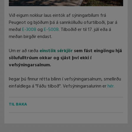
Við eigum nokkur laus eintök af sýningarbílum frá
Peugeot og bjóðum þá á sannkölluðu ofurtilboði, þar á
meðal
E-3008
og
E-5008
. Tilboðið er til 17. júlí eða á
meðan birgðir endast.
Um er að ræða
einstök sérkjör
sem fást eingöngu hjá
sölufulltrúum okkar og sjást því ekki í
vefsýningarsalnum.
Þegar þú finnur rétta bílinn í vefsýningarsalnum, smellirðu
einfaldlega á "Fáðu tilboð". Vefsýningarsalurinn er
hér.
TIL BAKA