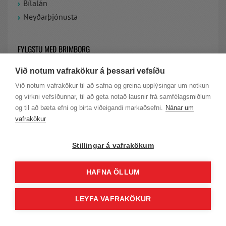
Bílalán
Neyðarþjónusta
FYLGSTU MEÐ BRIMBORG
Við notum vafrakökur á þessari vefsíðu
VIÐ ERUM Á FACEBOOK
Við notum vafrakökur til að safna og greina upplýsingar um notkun
og virkni vefsíðunnar, til að geta notað lausnir frá samfélagsmiðlum
LAUS STÖRF HJÁ BRIMBORG
og til að bæta efni og birta viðeigandi markaðsefni.
Nánar um
vafrakökur
Stillingar á vafrakökum
HAFNA ÖLLUM
© Höfundarréttur Brimborg |
Persónuvernd
|
Skilmálar
| KT. 701277-
LEYFA VAFRAKÖKUR
0239 | VSK.NR. 11650